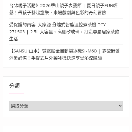
台北親子活動》2026華山親子表藝節 | 夏日親子FUN輕
鬆！帶孩子藝起童樂，來場戲劇與色彩的奇幻冒險
受保護的內容: 大家源 分離式智能溫控煮茶機 TCY-
271503 | 2.5L 大容量、高硼矽玻璃，打造專屬居家茶飲
生活
【SANSUI山水】微電腦全自動製冰機SI-M6D | 露營野餐
消暑必備！手提式戶外製冰機快速享受沁涼體驗
分類
分
類