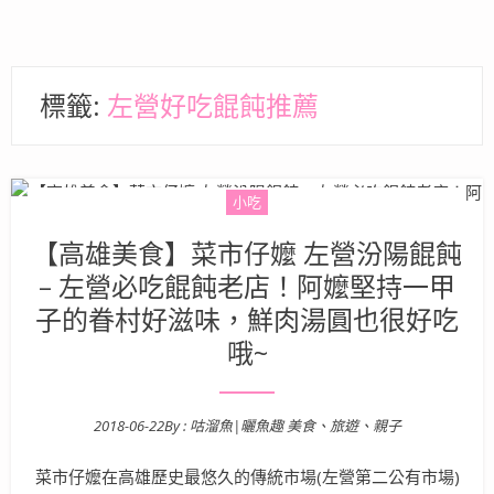
標籤:
左營好吃餛飩推薦
小吃
【高雄美食】菜市仔嬤 左營汾陽餛飩
– 左營必吃餛飩老店！阿嬤堅持一甲
子的眷村好滋味，鮮肉湯圓也很好吃
哦~
2018-06-22
By :
咕溜魚|曬魚趣 美食、旅遊、親子
Posted on
菜市仔嬤在高雄歷史最悠久的傳統市場(左營第二公有市場)