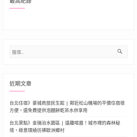
最高紀錄
搜
尋
關
鍵
字:
近期文章
台北住宿》豪城商旅民生館 | 鄰近松山機場的平價住宿很
方便，還免費提供泡麵餅乾茶水供享用
台北景點》金瑞治水園區 | 遠離喧囂！城市裡的森林秘
境，綠意環繞彷彿歐洲鄉村