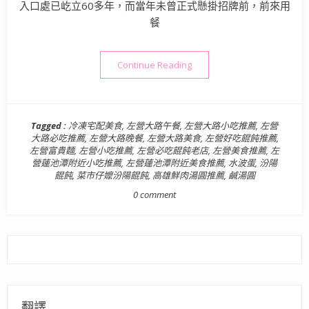
入口處已屹立60多年，而當年未曾正式懸掛招牌前，前來用
餐
“【高雄美食】菜市仔嬤 左營
Continue Reading
Tagged :
冷凍宅配美食
,
左營大路午餐
,
左營大路小吃推薦
,
左營
大路必吃推薦
,
左營大路晚餐
,
左營大路美食
,
左營好吃餛飩推薦
,
左營富貴麵
,
左營小吃推薦
,
左營必吃餛飩老店
,
左營美食推薦
,
左
營蓮池潭附近小吃推薦
,
左營蓮池潭附近美食推薦
,
水波蛋
,
汾陽
餛飩
,
菜市仔嬤汾陽餛飩
,
高雄鮮肉湯圓推薦
,
鹹湯圓
0 comment
翻譯