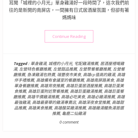
耳聞「城裡的小月光」單身雞湯好一段時間了，這次我們前
往的是新開的南屏店，一間擁有日式居酒屋氛圍，但卻有著
媽媽味
“【高雄美食】城裡的小月光(
Continue Reading
Tagged :
單身雞湯
,
城裡的小月光
,
宅配雞湯推薦
,
居酒屋裡喝雞
湯
,
左營特色餐廳推薦
,
左營甜品推薦
,
左營聚餐餐廳推薦
,
左營餐
廳推薦
,
急凍雞湯包熱賣
,
瑞豐夜市美食
,
高雄cp值高的雞湯
,
高雄
伴手禮推薦
,
高雄備有會議室的餐廳推薦
,
高雄南屏路美食
,
高雄
單身餐廳推薦
,
高雄宵夜推薦
,
高雄巨蛋居酒屋推薦
,
高雄巨蛋美
食推薦
,
高雄巨蛋附近聚餐推薦
,
高雄巨蛋雞湯推薦
,
高雄巨蛋餐
廳推薦
,
高雄平價雞湯推薦
,
高雄必吃美食
,
高雄必雞湯推薦
,
高雄
最強雞湯
,
高雄最豪華的雞湯專賣店
,
高雄深夜食堂推薦
,
高雄甜
品推薦
,
高雄美食推薦
,
高雄酸菜雞湯推薦
,
高雄雞湯鱷魚湯首選
推薦
,
龜鹿二仙雞湯
0 comment