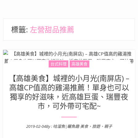
標籤:
左營甜品推薦
台式料理
高雄美食
【高雄美食】城裡的小月光(南屏店) –
高雄CP值高的雞湯推薦！單身也可以
獨享的好滋味，近高雄巨蛋、瑞豐夜
市，可外帶可宅配~
2019-02-04
By :
咕溜魚|曬魚趣 美食、旅遊、親子
Posted on