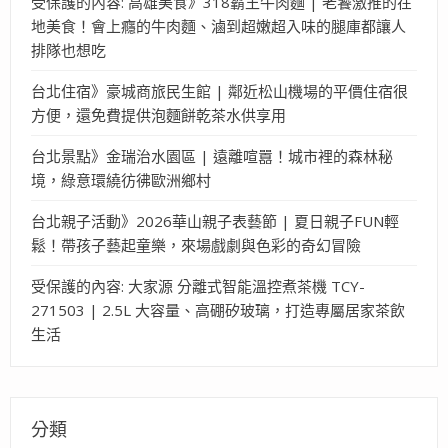
受保護的內容: 高雄美食》318霸王牛肉麵 | 老饕激推的在
地美食！會上癮的牛肉麵、滷到超嫩超入味的腿庫都讓人
排隊也想吃
台北住宿》豪城商旅民生館 | 鄰近松山機場的平價住宿很
方便，還免費提供泡麵餅乾茶水供享用
台北景點》金瑞治水園區 | 遠離喧囂！城市裡的森林秘
境，綠意環繞彷彿歐洲鄉村
台北親子活動》2026華山親子表藝節 | 夏日親子FUN輕
鬆！帶孩子藝起童樂，來場戲劇與色彩的奇幻冒險
受保護的內容: 大家源 分離式智能溫控煮茶機 TCY-
271503 | 2.5L 大容量、高硼矽玻璃，打造專屬居家茶飲
生活
分類