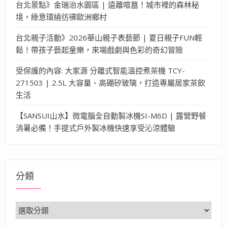
台北景點》金瑞治水園區 | 遠離喧囂！城市裡的森林秘
境，綠意環繞彷彿歐洲鄉村
台北親子活動》2026華山親子表藝節 | 夏日親子FUN輕
鬆！帶孩子藝起童樂，來場戲劇與色彩的奇幻冒險
受保護的內容: 大家源 分離式智能溫控煮茶機 TCY-
271503 | 2.5L 大容量、高硼矽玻璃，打造專屬居家茶飲
生活
【SANSUI山水】微電腦全自動製冰機SI-M6D | 露營野餐
消暑必備！手提式戶外製冰機快速享受沁涼體驗
分類
分
類