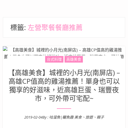
標籤:
左營聚餐餐廳推薦
台式料理
高雄美食
【高雄美食】城裡的小月光(南屏店) –
高雄CP值高的雞湯推薦！單身也可以
獨享的好滋味，近高雄巨蛋、瑞豐夜
市，可外帶可宅配~
2019-02-04
By :
咕溜魚|曬魚趣 美食、旅遊、親子
Posted on