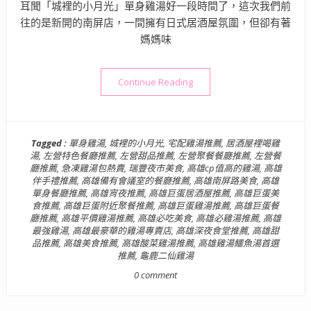
耳聞「城裡的小月光」單身雞湯好一段時間了，這次我們前
往的是新開的南屏店，一間擁有日式居酒屋氛圍，但卻有著
媽媽味
“【高雄美食】城裡的小月光(
Continue Reading
Tagged :
單身雞湯
,
城裡的小月光
,
宅配雞湯推薦
,
居酒屋裡喝雞
湯
,
左營特色餐廳推薦
,
左營甜品推薦
,
左營聚餐餐廳推薦
,
左營餐
廳推薦
,
急凍雞湯包熱賣
,
瑞豐夜市美食
,
高雄cp值高的雞湯
,
高雄
伴手禮推薦
,
高雄備有會議室的餐廳推薦
,
高雄南屏路美食
,
高雄
單身餐廳推薦
,
高雄宵夜推薦
,
高雄巨蛋居酒屋推薦
,
高雄巨蛋美
食推薦
,
高雄巨蛋附近聚餐推薦
,
高雄巨蛋雞湯推薦
,
高雄巨蛋餐
廳推薦
,
高雄平價雞湯推薦
,
高雄必吃美食
,
高雄必雞湯推薦
,
高雄
最強雞湯
,
高雄最豪華的雞湯專賣店
,
高雄深夜食堂推薦
,
高雄甜
品推薦
,
高雄美食推薦
,
高雄酸菜雞湯推薦
,
高雄雞湯鱷魚湯首選
推薦
,
龜鹿二仙雞湯
0 comment