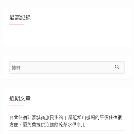
最高紀錄
搜
尋
關
鍵
字:
近期文章
台北住宿》豪城商旅民生館 | 鄰近松山機場的平價住宿很
方便，還免費提供泡麵餅乾茶水供享用