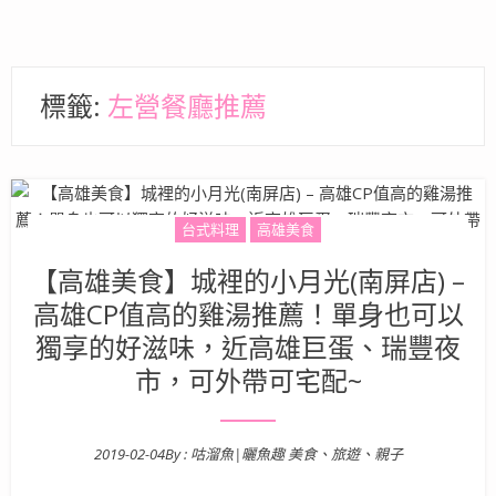
標籤:
左營餐廳推薦
台式料理
高雄美食
【高雄美食】城裡的小月光(南屏店) –
高雄CP值高的雞湯推薦！單身也可以
獨享的好滋味，近高雄巨蛋、瑞豐夜
市，可外帶可宅配~
2019-02-04
By :
咕溜魚|曬魚趣 美食、旅遊、親子
Posted on