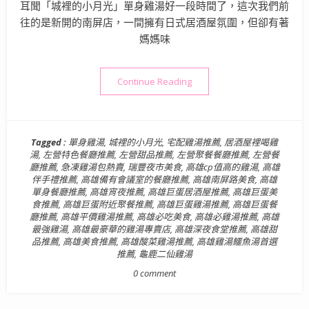
耳聞「城裡的小月光」單身雞湯好一段時間了，這次我們前
往的是新開的南屏店，一間擁有日式居酒屋氛圍，但卻有著
媽媽味
“【高雄美食】城裡的小月光(
Continue Reading
Tagged :
單身雞湯
,
城裡的小月光
,
宅配雞湯推薦
,
居酒屋裡喝雞
湯
,
左營特色餐廳推薦
,
左營甜品推薦
,
左營聚餐餐廳推薦
,
左營餐
廳推薦
,
急凍雞湯包熱賣
,
瑞豐夜市美食
,
高雄cp值高的雞湯
,
高雄
伴手禮推薦
,
高雄備有會議室的餐廳推薦
,
高雄南屏路美食
,
高雄
單身餐廳推薦
,
高雄宵夜推薦
,
高雄巨蛋居酒屋推薦
,
高雄巨蛋美
食推薦
,
高雄巨蛋附近聚餐推薦
,
高雄巨蛋雞湯推薦
,
高雄巨蛋餐
廳推薦
,
高雄平價雞湯推薦
,
高雄必吃美食
,
高雄必雞湯推薦
,
高雄
最強雞湯
,
高雄最豪華的雞湯專賣店
,
高雄深夜食堂推薦
,
高雄甜
品推薦
,
高雄美食推薦
,
高雄酸菜雞湯推薦
,
高雄雞湯鱷魚湯首選
推薦
,
龜鹿二仙雞湯
0 comment