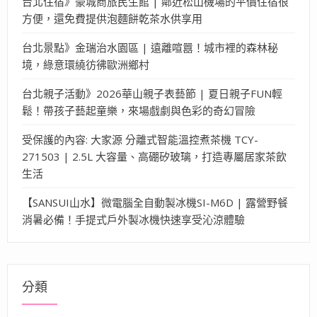
台北住宿》豪城商旅民生館 | 鄰近松山機場的平價住宿很
方便，還免費提供泡麵餅乾茶水供享用
台北景點》金瑞治水園區 | 遠離喧囂！城市裡的森林秘
境，綠意環繞彷彿歐洲鄉村
台北親子活動》2026華山親子表藝節 | 夏日親子FUN輕
鬆！帶孩子藝起童樂，來場戲劇與色彩的奇幻冒險
受保護的內容: 大家源 分離式智能溫控煮茶機 TCY-
271503 | 2.5L 大容量、高硼矽玻璃，打造專屬居家茶飲
生活
【SANSUI山水】微電腦全自動製冰機SI-M6D | 露營野餐
消暑必備！手提式戶外製冰機快速享受沁涼體驗
分類