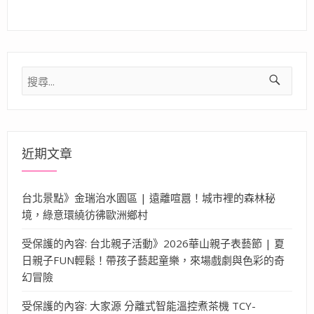
搜
尋
關
鍵
字:
近期文章
台北景點》金瑞治水園區 | 遠離喧囂！城市裡的森林秘
境，綠意環繞彷彿歐洲鄉村
受保護的內容: 台北親子活動》2026華山親子表藝節 | 夏
日親子FUN輕鬆！帶孩子藝起童樂，來場戲劇與色彩的奇
幻冒險
受保護的內容: 大家源 分離式智能溫控煮茶機 TCY-