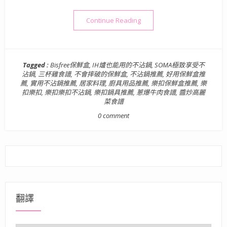
“廚房好幫手》樂扣樂扣 SOMA
Continue Reading
Tagged :
Bisfree保鮮盒
,
IH爐也能用的不沾鍋
,
SOMA極致享受不
沾鍋
,
三杯雞食譜
,
不會摔破的保鮮盒
,
不沾鍋推薦
,
好用保鮮盒推
薦
,
實用不沾鍋推薦
,
居家料理
,
廚具用品推薦
,
樂扣保鮮盒推薦
,
樂
扣樂扣
,
樂扣樂扣不沾鍋
,
樂扣鍋具推薦
,
蔥爆牛肉食譜
,
醬炒高麗
菜食譜
0 comment
翻譯