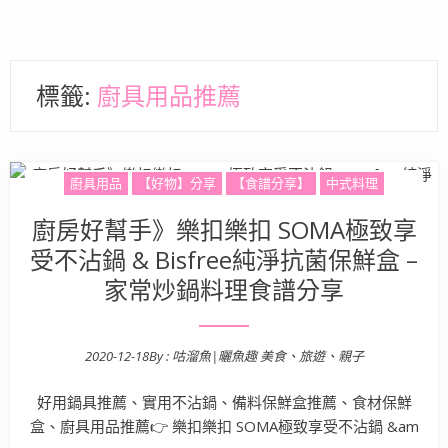
標籤:
廚具用品推薦
廚具用品
【好物】分享
【食譜分享】
中式料理
廚房好幫手》樂扣樂扣 SOMA極致享
受不沾鍋 & Bisfree純淨抗菌保鮮盒 –
家常炒鍋料理食譜分享
2020-12-18
By :
咕溜魚|曬魚趣 美食、旅遊、親子
Posted on
好用鍋具推薦、實用不沾鍋、備料保鮮盒推薦、食材保鮮
盒、廚具用品推薦👉 樂扣樂扣 SOMA極致享受不沾鍋 &am