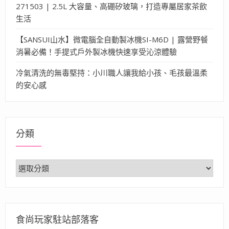
271503 | 2.5L 大容量、高硼矽玻璃，打造專屬居家茶飲
生活
【SANSUI山水】微電腦全自動製冰機SI-M6D | 露營野餐
消暑必備！手提式戶外製冰機快速享受沁涼體驗
冷氣清洗的無毒堅持：小川職人讓我給小孩、毛孩最溫柔
的安心感
分類
分
類
食尚玩家駐站部落客