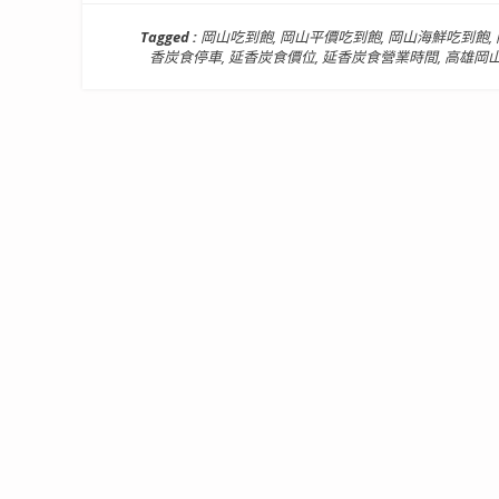
Tagged :
岡山吃到飽
,
岡山平價吃到飽
,
岡山海鮮吃到飽
,
香炭食停車
,
延香炭食價位
,
延香炭食營業時間
,
高雄岡