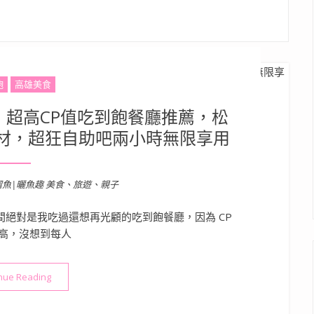
飽
高雄美食
| 超高CP值吃到飽餐廳推薦，松
食材，超狂自助吧兩小時無限享用
溜魚|曬魚趣 美食、旅遊、親子
絕對是我吃過還想再光顧的吃到飽餐廳，因為 CP
高，沒想到每人
“高雄岡山美食》 延香炭食 | 超高CP值吃到飽餐廳推薦，松葉蟹
nue Reading