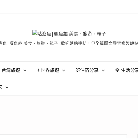
有 © 咕溜魚|曬魚趣 美食、旅遊、親子 (歡迎轉貼連結，但全篇圖文嚴禁
 台灣旅遊
✈世界旅遊
💒住宿分享
💎 生活分
家