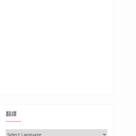
翻譯
腳/烤肉/海鮮等豐富食材，超狂自助吧兩小時無限享用”