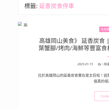
標籤:
延香炭食停車
吃到
高雄岡山美食》 延香炭食 
葉蟹腳/烤肉/海鮮等豐富
Posted
2025-01-15
By :
咕
on
位於高雄岡山的延香炭食實在是太狂啦！這間
值真的很
Conti