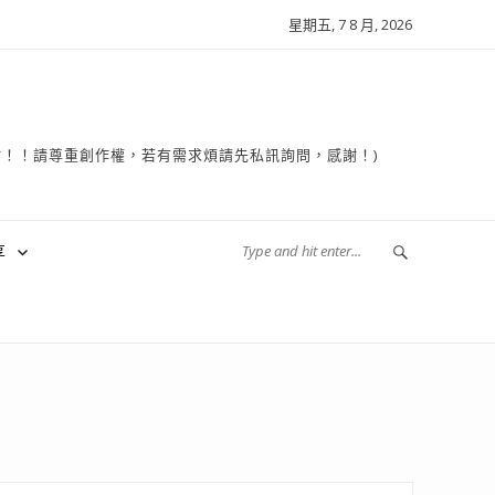
星期五, 7 8 月, 2026
複製轉貼！！請尊重創作權，若有需求煩請先私訊詢問，感謝！)
享