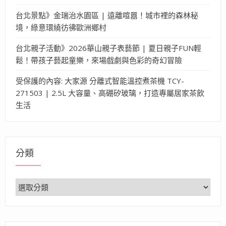
台北景點》金瑞治水園區 | 遠離喧囂！城市裡的森林秘
境，綠意環繞彷彿歐洲鄉村
台北親子活動》2026華山親子表藝節 | 夏日親子FUN輕
鬆！帶孩子藝起童樂，來場戲劇與色彩的奇幻冒險
受保護的內容: 大家源 分離式智能溫控煮茶機 TCY-
271503 | 2.5L 大容量、高硼矽玻璃，打造專屬居家茶飲
生活
分類
分
類