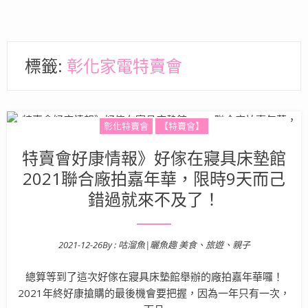
標籤:
彰化家電特賣會
彰化特賣會
【特賣會】
特賣會好康情報》好傢在寢具床墊館
2021聯合廠拍嘉年華，限時9天而己
錯過就來不及了！
2021-12-26
By :
咕溜魚|曬魚趣 美食、旅遊、親子
Posted on
總算等到了這次好傢在寢具床墊館舉辦的廠拍嘉年華囉！
2021年終好康搶購的最後機會要把握，因為一年只有一次，