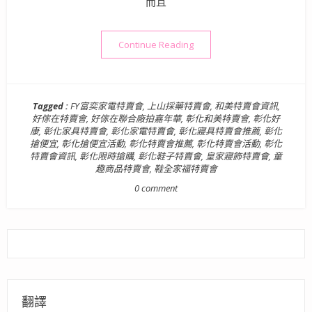
而且
“特賣會好康情報》好傢在寢具
Continue Reading
Tagged :
FY富奕家電特賣會
,
上山採藥特賣會
,
和美特賣會資訊
,
好傢在特賣會
,
好傢在聯合廠拍嘉年華
,
彰化和美特賣會
,
彰化好
康
,
彰化家具特賣會
,
彰化家電特賣會
,
彰化寢具特賣會推薦
,
彰化
搶便宜
,
彰化搶便宜活動
,
彰化特賣會推薦
,
彰化特賣會活動
,
彰化
特賣會資訊
,
彰化限時搶購
,
彰化鞋子特賣會
,
皇家寢飾特賣會
,
童
趣商品特賣會
,
鞋全家福特賣會
0 comment
翻譯