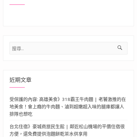
搜
尋
關
鍵
字:
近期文章
受保護的內容: 高雄美食》318霸王牛肉麵 | 老饕激推的在
地美食！會上癮的牛肉麵、滷到超嫩超入味的腿庫都讓人
排隊也想吃
台北住宿》豪城商旅民生館 | 鄰近松山機場的平價住宿很
方便，還免費提供泡麵餅乾茶水供享用