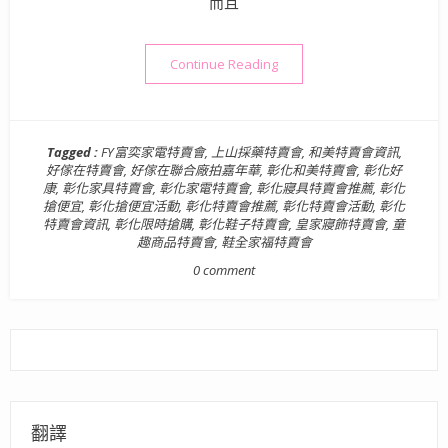
而且
“特賣會好康情報》好傢在寢具
Continue Reading
Tagged :
FY富奕家電特賣會
,
上山採藥特賣會
,
和美特賣會資訊
,
好傢在特賣會
,
好傢在聯合廠拍嘉年華
,
彰化和美特賣會
,
彰化好
康
,
彰化家具特賣會
,
彰化家電特賣會
,
彰化寢具特賣會推薦
,
彰化
搶便宜
,
彰化搶便宜活動
,
彰化特賣會推薦
,
彰化特賣會活動
,
彰化
特賣會資訊
,
彰化限時搶購
,
彰化鞋子特賣會
,
皇家寢飾特賣會
,
童
趣商品特賣會
,
鞋全家福特賣會
0 comment
翻譯