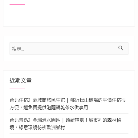
搜
尋
關
鍵
字:
近期文章
台北住宿》豪城商旅民生館 | 鄰近松山機場的平價住宿很
方便，還免費提供泡麵餅乾茶水供享用
台北景點》金瑞治水園區 | 遠離喧囂！城市裡的森林秘
境，綠意環繞彷彿歐洲鄉村