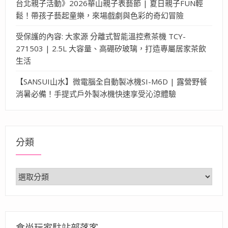
台北親子活動》2026華山親子表藝節 | 夏日親子FUN輕
鬆！帶孩子藝起童樂，來場戲劇與色彩的奇幻冒險
受保護的內容: 大家源 分離式智能溫控煮茶機 TCY-
271503 | 2.5L 大容量、高硼矽玻璃，打造專屬居家茶飲
生活
【SANSUI山水】微電腦全自動製冰機SI-M6D | 露營野餐
消暑必備！手提式戶外製冰機快速享受沁涼體驗
分類
分
類
食尚玩家駐站部落客