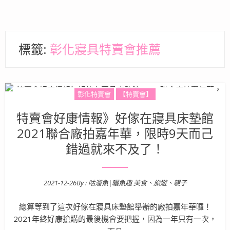
標籤:
彰化寢具特賣會推薦
彰化特賣會
【特賣會】
特賣會好康情報》好傢在寢具床墊館
2021聯合廠拍嘉年華，限時9天而己
錯過就來不及了！
2021-12-26
By :
咕溜魚|曬魚趣 美食、旅遊、親子
Posted on
總算等到了這次好傢在寢具床墊館舉辦的廠拍嘉年華囉！
2021年終好康搶購的最後機會要把握，因為一年只有一次，