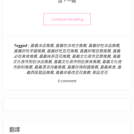
店。一開
“【嘉義西區美食】御品豆花 
Continue Reading
Tagged :
嘉義冰店推薦
,
嘉義吃冰地方推薦
,
嘉義好吃冰品推薦
,
嘉義好吃芋圓推薦
,
嘉義好吃豆花推薦
,
嘉義好喝豆漿推薦
,
嘉義
必吃美食推薦
,
嘉義抹茶豆花推薦
,
嘉義文化夜市豆漿推薦
,
嘉義
文化夜市附近冰店推薦
,
嘉義文化夜市附近美食推薦
,
嘉義文化夜
市飲料推薦
,
嘉義清涼消暑推薦
,
嘉義珍珠粉圓推薦
,
嘉義美食
,
嘉
義西區甜品推薦
,
嘉義非基改豆花推薦
,
御品豆花
0 comment
翻譯