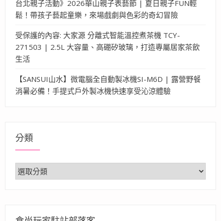
台北親子活動》2026華山親子表藝節 | 夏日親子FUN輕
鬆！帶孩子藝起童樂，來場戲劇與色彩的奇幻冒險
受保護的內容: 大家源 分離式智能溫控煮茶機 TCY-
271503 | 2.5L 大容量、高硼矽玻璃，打造專屬居家茶飲
生活
【SANSUI山水】微電腦全自動製冰機SI-M6D | 露營野餐
消暑必備！手提式戶外製冰機快速享受沁涼體驗
分類
分
類
食尚玩家駐站部落客