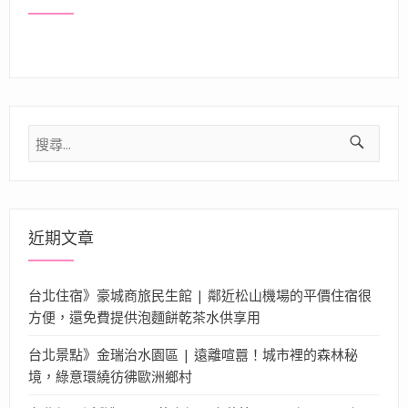
搜
尋
關
鍵
字:
近期文章
台北住宿》豪城商旅民生館 | 鄰近松山機場的平價住宿很
方便，還免費提供泡麵餅乾茶水供享用
台北景點》金瑞治水園區 | 遠離喧囂！城市裡的森林秘
境，綠意環繞彷彿歐洲鄉村