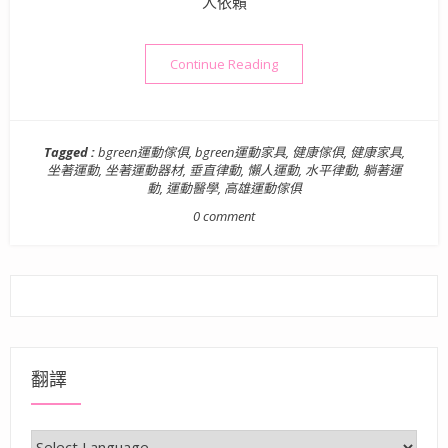
人依賴
“家具推薦》會動的家具！讓運
Continue Reading
Tagged :
bgreen運動傢俱
,
bgreen運動家具
,
健康傢俱
,
健康家具
,
坐著運動
,
坐著運動器材
,
垂直律動
,
懶人運動
,
水平律動
,
躺著運
動
,
運動醫學
,
高雄運動傢俱
0 comment
翻譯