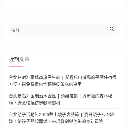
搜
尋
關
鍵
字:
近期文章
台北住宿》豪城商旅民生館 | 鄰近松山機場的平價住宿很
方便，還免費提供泡麵餅乾茶水供享用
台北景點》金瑞治水園區 | 遠離喧囂！城市裡的森林秘
境，綠意環繞彷彿歐洲鄉村
台北親子活動》2026華山親子表藝節 | 夏日親子FUN輕
鬆！帶孩子藝起童樂，來場戲劇與色彩的奇幻冒險