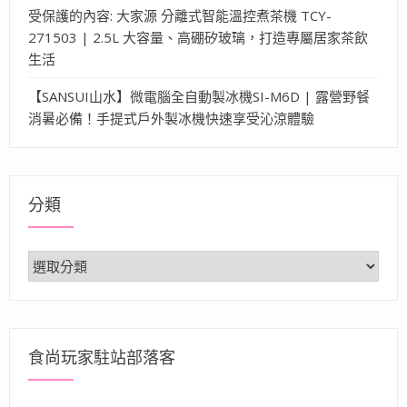
受保護的內容: 大家源 分離式智能溫控煮茶機 TCY-
271503 | 2.5L 大容量、高硼矽玻璃，打造專屬居家茶飲
生活
【SANSUI山水】微電腦全自動製冰機SI-M6D | 露營野餐
消暑必備！手提式戶外製冰機快速享受沁涼體驗
分類
分
類
食尚玩家駐站部落客