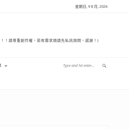
星期日, 9 8 月, 2026
複製轉貼！！請尊重創作權，若有需求煩請先私訊詢問，感謝！)
享