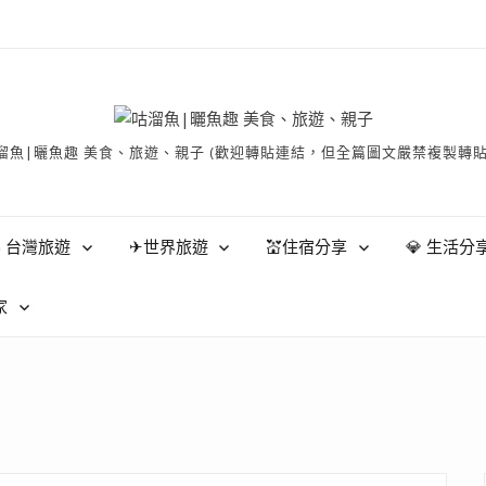
有 © 咕溜魚|曬魚趣 美食、旅遊、親子 (歡迎轉貼連結，但全篇圖文嚴禁
 台灣旅遊
✈世界旅遊
💒住宿分享
💎 生活分
家