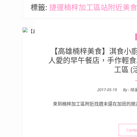
標籤:
捷運楠梓加工區站附近美
【高雄楠梓美食】淇食小廚早
人愛的早午餐店，手作輕食
工區 
Posted
2017-05-19
By :
咕
on
來到楠梓加工區附近找週末還在加班的朋
Conti