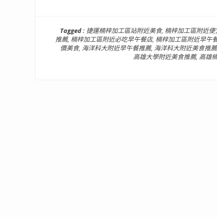
Tagged :
捷運楠梓加工區站附近美食
,
楠梓加工區附近便
推薦
,
楠梓加工區附近必吃早午餐店
,
楠梓加工區附近早午
價美食
,
海洋科大附近早午餐推薦
,
海洋科大附近美食推薦
高雄大學附近美食推薦
,
高雄楠