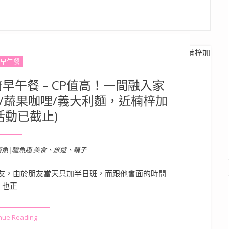
食
早午餐
午餐 – CP值高！一間融入家
/蔬果咖哩/義大利麵，近楠梓加
(活動已截止)
溜魚|曬魚趣 美食、旅遊、親子
友，由於朋友當天只加半日班，而跟他會面的時間
也正
“【高雄楠梓美食】淇食小廚早午餐 – CP值高！一間融入家人愛的
nue Reading