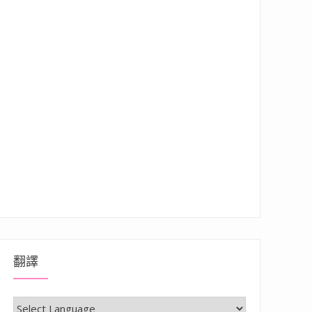
翻譯
早午餐店，手作輕食/蔬果咖哩/義大利麵，近楠梓加工區 (活動已截止)”