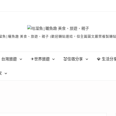
有 © 咕溜魚|曬魚趣 美食、旅遊、親子 (歡迎轉貼連結，但全篇圖文嚴禁
 台灣旅遊
✈世界旅遊
💒住宿分享
💎 生活分
家