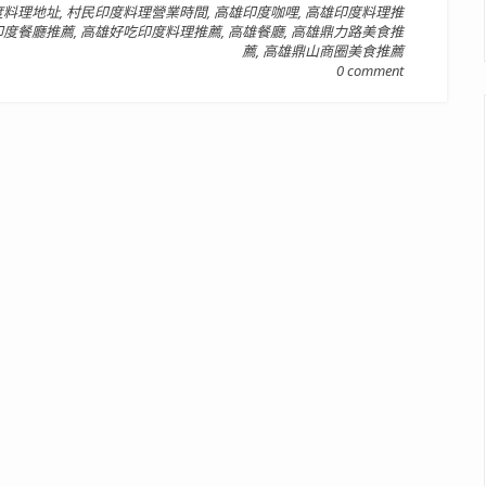
度料理地址
,
村民印度料理營業時間
,
高雄印度咖哩
,
高雄印度料理推
印度餐廳推薦
,
高雄好吃印度料理推薦
,
高雄餐廳
,
高雄鼎力路美食推
薦
,
高雄鼎山商圈美食推薦
0 comment