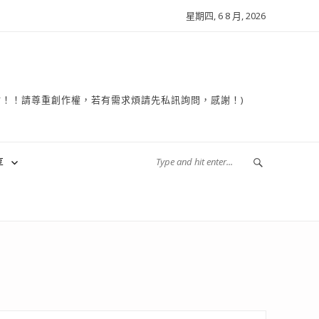
星期四, 6 8 月, 2026
複製轉貼！！請尊重創作權，若有需求煩請先私訊詢問，感謝！)
享