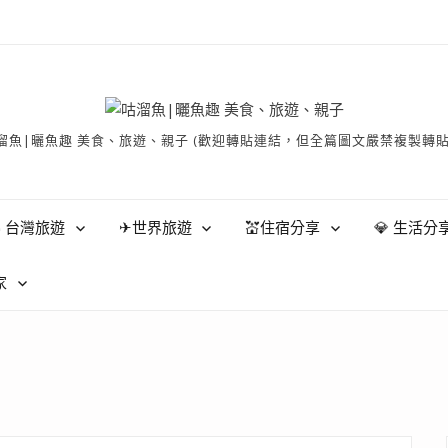
有 © 咕溜魚|曬魚趣 美食、旅遊、親子 (歡迎轉貼連結，但全篇圖文嚴禁
 台灣旅遊
✈世界旅遊
💒住宿分享
💎 生活分
家