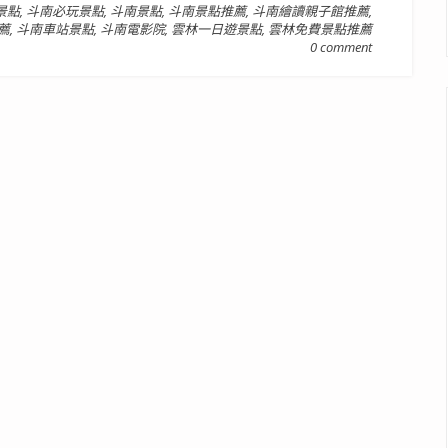
景點
,
斗南必玩景點
,
斗南景點
,
斗南景點推薦
,
斗南繪讀親子館推薦
,
薦
,
斗南車站景點
,
斗南電影院
,
雲林一日遊景點
,
雲林免費景點推薦
0 comment