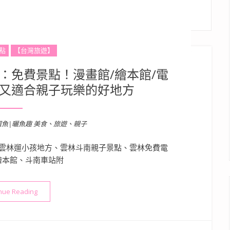
點
【台灣旅遊】
：免費景點！漫畫館/繪本館/電
拍又適合親子玩樂的好地方
溜魚|曬魚趣 美食、旅遊、親子
雲林遛小孩地方、雲林斗南親子景點、雲林免費電
繪本館、斗南車站附
“雲林景點》他里霧文化園區：免費景點！漫畫館/繪本館/電影館
nue Reading