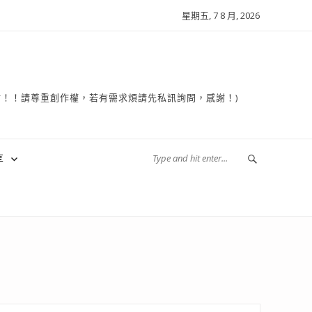
星期五, 7 8 月, 2026
複製轉貼！！請尊重創作權，若有需求煩請先私訊詢問，感謝！)
享