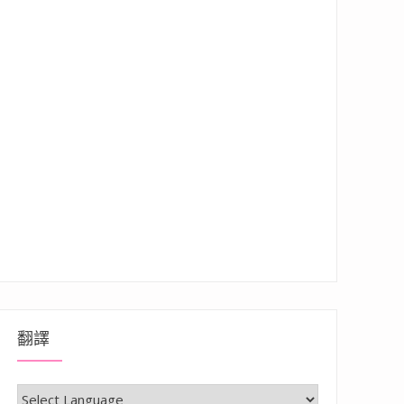
翻譯
通通免費， 好拍又適合親子玩樂的好地方”