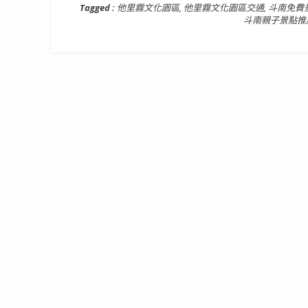
Tagged :
他里霧文化園區
,
他里霧文化園區交通
,
斗南免費
斗南親子景點推