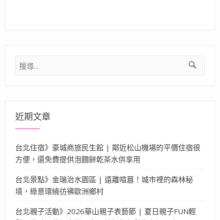
搜
尋
關
鍵
字:
近期文章
台北住宿》豪城商旅民生館 | 鄰近松山機場的平價住宿很
方便，還免費提供泡麵餅乾茶水供享用
台北景點》金瑞治水園區 | 遠離喧囂！城市裡的森林秘
境，綠意環繞彷彿歐洲鄉村
台北親子活動》2026華山親子表藝節 | 夏日親子FUN輕