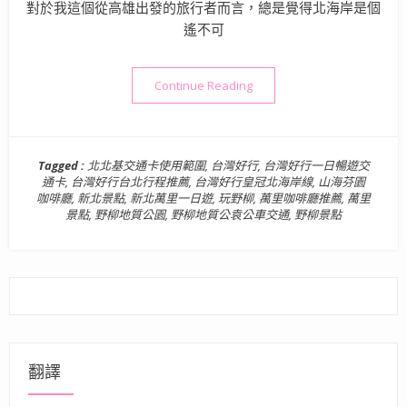
對於我這個從高雄出發的旅行者而言，總是覺得北海岸是個
遙不可
“北海岸秘境探索免開車！台
Continue Reading
Tagged :
北北基交通卡使用範圍
,
台灣好行
,
台灣好行一日暢遊交
通卡
,
台灣好行台北行程推薦
,
台灣好行皇冠北海岸線
,
山海芬園
咖啡廳
,
新北景點
,
新北萬里一日遊
,
玩野柳
,
萬里咖啡廳推薦
,
萬里
景點
,
野柳地質公園
,
野柳地質公袁公車交通
,
野柳景點
翻譯