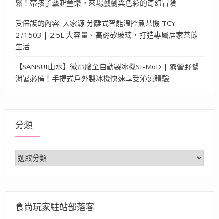
鬆！帶孩子藝起童樂，來場戲劇與色彩的奇幻冒險
受保護的內容: 大家源 分離式智能溫控煮茶機 TCY-
271503 | 2.5L 大容量、高硼矽玻璃，打造專屬居家茶飲
生活
【SANSUI山水】微電腦全自動製冰機SI-M6D | 露營野餐
消暑必備！手提式戶外製冰機快速享受沁涼體驗
分類
分
類
食尚玩家駐站部落客