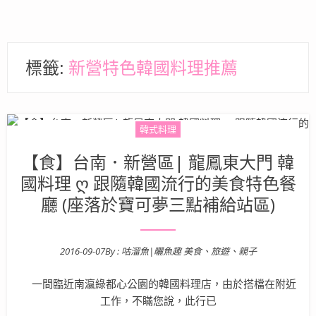
標籤:
新營特色韓國料理推薦
韓式料理
【食】台南．新營區| 龍鳳東大門 韓
國料理 ღ 跟隨韓國流行的美食特色餐
廳 (座落於寶可夢三點補給站區)
2016-09-07
By :
咕溜魚|曬魚趣 美食、旅遊、親子
Posted on
一間臨近南瀛綠都心公園的韓國料理店，由於搭檔在附近
工作，不瞞您說，此行已