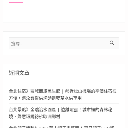
搜
尋
關
鍵
字:
近期文章
台北住宿》豪城商旅民生館 | 鄰近松山機場的平價住宿很
方便，還免費提供泡麵餅乾茶水供享用
台北景點》金瑞治水園區 | 遠離喧囂！城市裡的森林秘
境，綠意環繞彷彿歐洲鄉村
台北親子活動》2026華山親子表藝節 | 夏日親子FUN輕