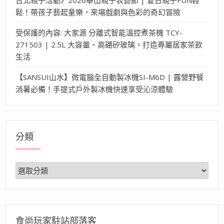
鬆！帶孩子藝起童樂，來場戲劇與色彩的奇幻冒險
受保護的內容: 大家源 分離式智能溫控煮茶機 TCY-
271503 | 2.5L 大容量、高硼矽玻璃，打造專屬居家茶飲
生活
【SANSUI山水】微電腦全自動製冰機SI-M6D | 露營野餐
消暑必備！手提式戶外製冰機快速享受沁涼體驗
分類
分
類
食尚玩家駐站部落客