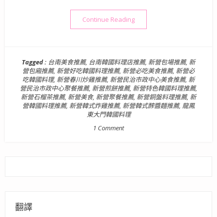
“【食】台南．新營區| 龍鳳東
Continue Reading
Tagged :
台南美食推薦
,
台南韓國料理店推薦
,
新營包場推薦
,
新
營包廂推薦
,
新營好吃韓國料理推薦
,
新營必吃美食推薦
,
新營必
吃韓國料理
,
新營春川炒雞推薦
,
新營民治市政中心美食推薦
,
新
營民治市政中心聚餐推薦
,
新營煎餅推薦
,
新營特色韓國料理推薦
,
新營石榴茶推薦
,
新營美食
,
新營聚餐推薦
,
新營銅盤料理推薦
,
新
營韓國料理推薦
,
新營韓式炸雞推薦
,
新營韓式醡醬麵推薦
,
龍鳳
東大門韓國料理
1 Comment
翻譯