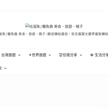
有 © 咕溜魚|曬魚趣 美食、旅遊、親子 (歡迎轉貼連結，但全篇圖文嚴禁
 台灣旅遊
✈世界旅遊
💒住宿分享
💎 生活分
家