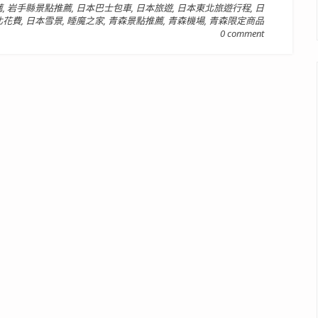
薦
,
岩手縣景點推薦
,
日本巴士包車
,
日本旅遊
,
日本東北旅遊行程
,
日
北花費
,
日本雪景
,
睡魔之家
,
青森景點推薦
,
青森機場
,
青森限定商品
0 comment