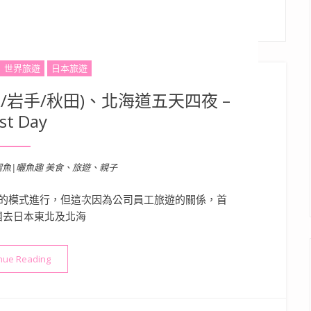
世界旅遊
日本旅遊
岩手/秋田)、北海道五天四夜 –
rst Day
溜魚|曬魚趣 美食、旅遊、親子
的模式進行，但這次因為公司員工旅遊的關係，首
團去日本東北及北海
“【日本旅遊】日本東北(青森/岩手/秋田)、北海道五天四夜 – First D
nue Reading