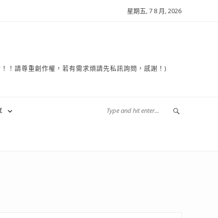
星期五, 7 8 月, 2026
複製轉貼！！請尊重創作權，若有需求煩請先私訊詢問，感謝！)
享