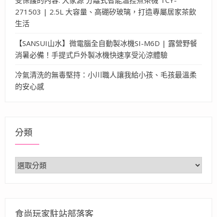
271503 | 2.5L 大容量、高硼矽玻璃，打造專屬居家茶飲
生活
【SANSUI山水】微電腦全自動製冰機SI-M6D | 露營野餐
消暑必備！手提式戶外製冰機快速享受沁涼體驗
冷氣清洗的無毒堅持：小川職人讓我給小孩、毛孩最溫柔
的安心感
分類
分
類
食尚玩家駐站部落客