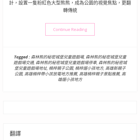
計，設置一隻粉紅色大型熊熊，成為公園的視覺焦點，更翻
轉傳統
“高雄景點》森林熊的秘密城堡
Continue Reading
Tagged :
森林熊的秘密城堡兒童遊戲場
,
森林熊的秘密城堡兒童
遊戲場交通
,
森林熊的秘密城堡兒童遊戲場停車
,
森林熊的秘密城
堡兒童遊戲場地址
,
楠梓親子公園
,
楠梓遛小孩地方
,
高雄新親子
公園
,
高雄楠梓帶小孩放電地方推薦
,
高雄楠梓親子景點推薦
,
高
雄遛小孩地方
翻譯