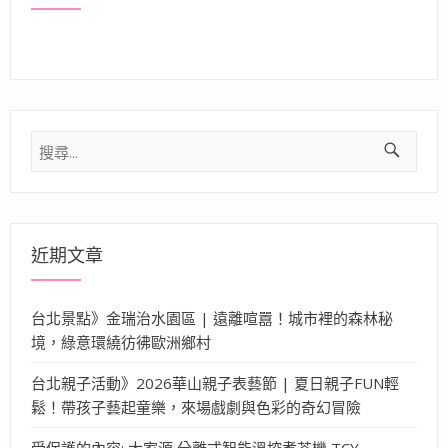
搜
尋
關
鍵
字:
近期文章
台北景點》金瑞治水園區 | 遠離喧囂！城市裡的森林秘
境，綠意環繞彷彿歐洲鄉村
台北親子活動》2026華山親子表藝節 | 夏日親子FUN輕
鬆！帶孩子藝起童樂，來場戲劇與色彩的奇幻冒險
受保護的內容: 大家源 分離式智能溫控煮茶機 TCY-