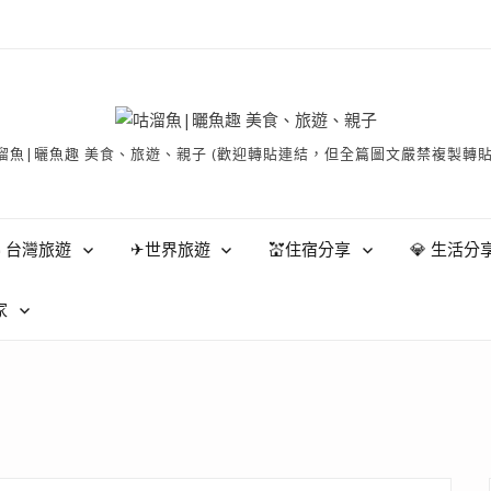
有 © 咕溜魚|曬魚趣 美食、旅遊、親子 (歡迎轉貼連結，但全篇圖文嚴禁
 台灣旅遊
✈世界旅遊
💒住宿分享
💎 生活分
家