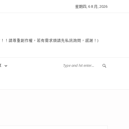
星期四, 6 8 月, 2026
複製轉貼！！請尊重創作權，若有需求煩請先私訊詢問，感謝！)
享