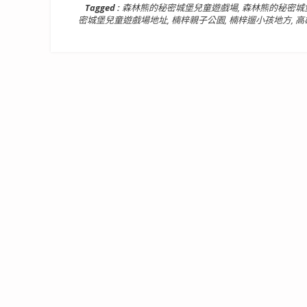
Tagged :
森林熊的秘密城堡兒童遊戲場
,
森林熊的秘密城
密城堡兒童遊戲場地址
,
楠梓親子公園
,
楠梓遛小孩地方
,
高