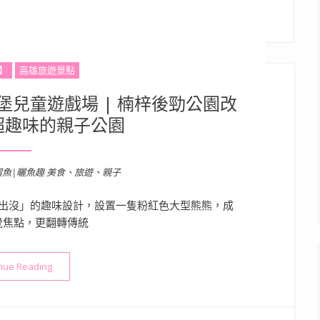
】
高雄旅遊景點
兒童遊戲場 | 楠梓後勁公園改
超趣味的親子公園
溜魚|曬魚趣 美食、旅遊、親子
出沒」的趣味設計，設置一隻粉紅色大型熊熊，成
覺焦點，更翻轉傳統
“高雄景點》森林熊的秘密城堡兒童遊戲場 | 楠梓後勁公園改造成
nue Reading