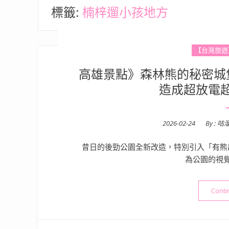
標籤:
楠梓遛小孩地方
【台灣旅遊
高雄景點》森林熊的秘密城堡
造成超放電
Posted
2026-02-24
By :
咕
on
昔日的後勁公園全新改造，特別引入「有熊
為公園的視
Conti