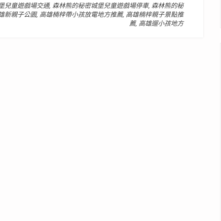
堡兒童遊戲場交通
,
森林熊的秘密城堡兒童遊戲場停車
,
森林熊的秘
雄新親子公園
,
高雄楠梓帶小孩放電地方推薦
,
高雄楠梓親子景點推
薦
,
高雄遛小孩地方