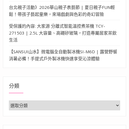
台北親子活動》2026華山親子表藝節 | 夏日親子FUN輕
鬆！帶孩子藝起童樂，來場戲劇與色彩的奇幻冒險
受保護的內容: 大家源 分離式智能溫控煮茶機 TCY-
271503 | 2.5L 大容量、高硼矽玻璃，打造專屬居家茶飲
生活
【SANSUI山水】微電腦全自動製冰機SI-M6D | 露營野餐
消暑必備！手提式戶外製冰機快速享受沁涼體驗
分類
分
類