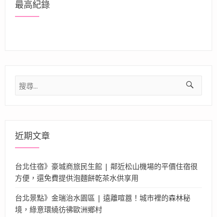
最高紀錄
搜
尋
關
鍵
字:
近期文章
台北住宿》豪城商旅民生館 | 鄰近松山機場的平價住宿很
方便，還免費提供泡麵餅乾茶水供享用
台北景點》金瑞治水園區 | 遠離喧囂！城市裡的森林秘
境，綠意環繞彷彿歐洲鄉村