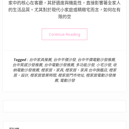
家中的核心在客廳，其舒適度與機能性，直接影響著全家人
的生活品質。尤其對於現代小家庭或精緻宅而言，如何在有
限的空
“電動沙發推薦》橙家居・家具
Continue Reading
Tagged :
台中家具推薦
,
台中平價沙發
,
台中平價電動沙發推薦
,
台中質感沙發推薦
,
台中電動沙發推薦
,
多功能沙發
,
小宅沙發
,
收
納電動沙發推薦
,
橙家居・家具
,
橙家居・家具 台中旗艦店
,
橙家
居・設計
,
橙家居營業時間
,
橙家居門市地址
,
橙家居電動沙發推
薦
,
電動沙發