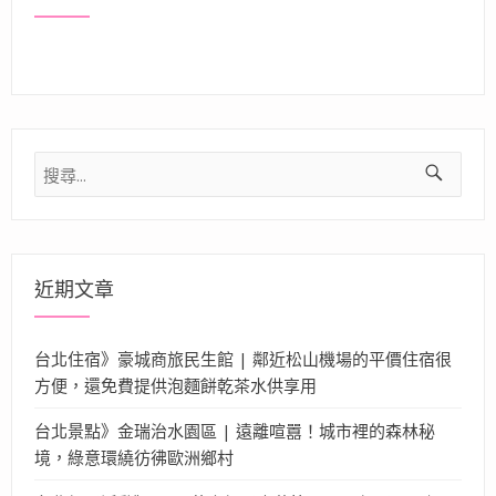
搜
尋
關
鍵
字:
近期文章
台北住宿》豪城商旅民生館 | 鄰近松山機場的平價住宿很
方便，還免費提供泡麵餅乾茶水供享用
台北景點》金瑞治水園區 | 遠離喧囂！城市裡的森林秘
境，綠意環繞彷彿歐洲鄉村