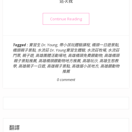
這次我
“高雄體驗景點》水流莊牧場 
Continue Reading
Tagged :
實習生 Dr. Young
,
帶小孩玩體驗課程
,
橋頭一日遊景點
,
橋頭親子景點
,
水流莊 Dr. Young實習生體驗
,
水流莊牧場
,
水流莊
門票
,
親子遊
,
高雄團體活動場地
,
高雄橋頭免費餵動物
,
高雄橋頭
親子景點推薦
,
高雄橋頭餵動物地方推薦
,
高雄玩沙
,
高雄生態教
學
,
高雄親子一日遊
,
高雄親子景點
,
高雄遛小孩地方
,
高雄餵動物
推薦
0 comment
翻譯