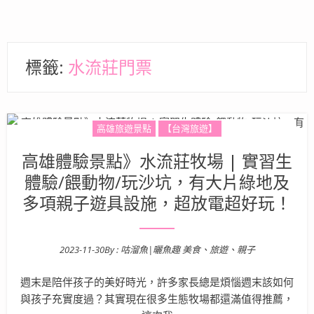
標籤:
水流莊門票
高雄旅遊景點
【台灣旅遊】
高雄體驗景點》水流莊牧場 | 實習生
體驗/餵動物/玩沙坑，有大片綠地及
多項親子遊具設施，超放電超好玩！
2023-11-30
By :
咕溜魚|曬魚趣 美食、旅遊、親子
Posted on
週末是陪伴孩子的美好時光，許多家長總是煩惱週末該如何
與孩子充實度過？其實現在很多生態牧場都還滿值得推薦，