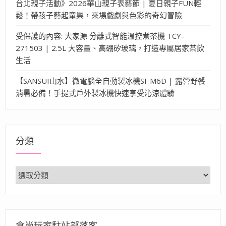
台北親子活動》2026華山親子表藝節 | 夏日親子FUN輕
鬆！帶孩子藝起童樂，來場戲劇與色彩的奇幻冒險
受保護的內容: 大家源 分離式智能溫控煮茶機 TCY-
271503 | 2.5L 大容量、高硼矽玻璃，打造專屬居家茶飲
生活
【SANSUI山水】微電腦全自動製冰機SI-M6D | 露營野餐
消暑必備！手提式戶外製冰機快速享受沁涼體驗
分類
分
類
食尚玩家駐站部落客