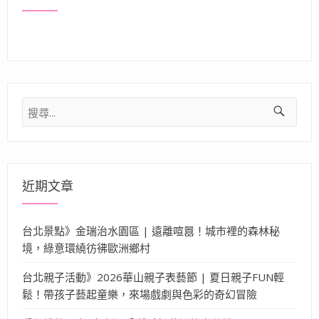
搜
尋
關
鍵
字:
近期文章
台北景點》金瑞治水園區 | 遠離喧囂！城市裡的森林秘
境，綠意環繞彷彿歐洲鄉村
台北親子活動》2026華山親子表藝節 | 夏日親子FUN輕
鬆！帶孩子藝起童樂，來場戲劇與色彩的奇幻冒險