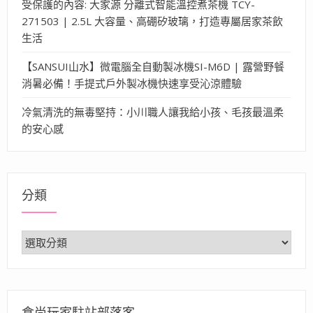
受保護的內容: 大家源 分離式智能溫控煮茶機 TCY-
271503 | 2.5L 大容量、高硼矽玻璃，打造專屬居家茶飲
生活
【SANSUI山水】微電腦全自動製冰機SI-M6D | 露營野餐
消暑必備！手提式戶外製冰機快速享受沁涼體驗
冷氣清洗的無毒堅持：小川職人讓我給小孩、毛孩最溫柔
的安心感
分類
分
類
食尚玩家駐站部落客