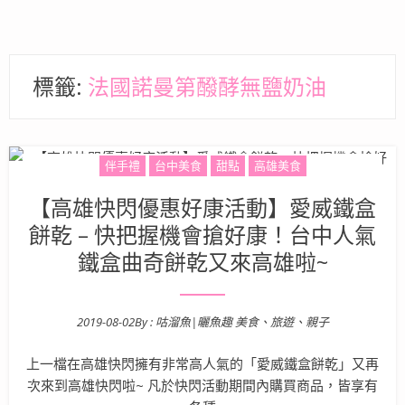
標籤:
法國諾曼第醱酵無鹽奶油
伴手禮
台中美食
甜點
高雄美食
【高雄快閃優惠好康活動】愛威鐵盒
餅乾 – 快把握機會搶好康！台中人氣
鐵盒曲奇餅乾又來高雄啦~
2019-08-02
By :
咕溜魚|曬魚趣 美食、旅遊、親子
Posted on
上一檔在高雄快閃擁有非常高人氣的「愛威鐵盒餅乾」又再
次來到高雄快閃啦~ 凡於快閃活動期間內購買商品，皆享有