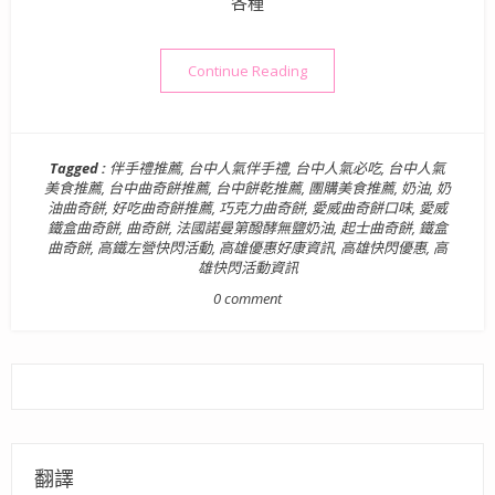
各種
“【高雄快閃優惠好康活動】愛
Continue Reading
Tagged :
伴手禮推薦
,
台中人氣伴手禮
,
台中人氣必吃
,
台中人氣
美食推薦
,
台中曲奇餅推薦
,
台中餅乾推薦
,
團購美食推薦
,
奶油
,
奶
油曲奇餅
,
好吃曲奇餅推薦
,
巧克力曲奇餅
,
愛威曲奇餅口味
,
愛威
鐵盒曲奇餅
,
曲奇餅
,
法國諾曼第醱酵無鹽奶油
,
起士曲奇餅
,
鐵盒
曲奇餅
,
高鐵左營快閃活動
,
高雄優惠好康資訊
,
高雄快閃優惠
,
高
雄快閃活動資訊
0 comment
翻譯