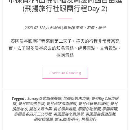
(飛揚旅行社跟團行程Day 2)
2023-07-12
By :
咕溜魚|曬魚趣 美食、旅遊、親子
Posted on
泰國曼谷跟團行程來到第二天了，這天的行程非常豐富充
實，去了很多曼谷必去的知名景點、網美景點、文青景點、
採購景點
“泰國曼谷旅遊景點》恰圖恰週末
Continue Reading
Tagged :
Savoey泰式風味餐廳
,
恰圖恰週末市集
,
曼谷Big C超市採
購
,
曼谷四面佛祈福
,
曼谷必吃海南雞飯
,
曼谷必玩景點推薦
,
曼谷
換匯地方
,
曼谷文青市集
,
曼谷網美景點
,
泰國必吃餐廳
,
泰國料理
,
泰國曼谷四天三交行程
,
泰國曼谷必買清單
,
泰國曼谷餐廳推薦
,
碼哈拉碼頭
,
鄭王廟(黎明寺)
,
飛揚旅行