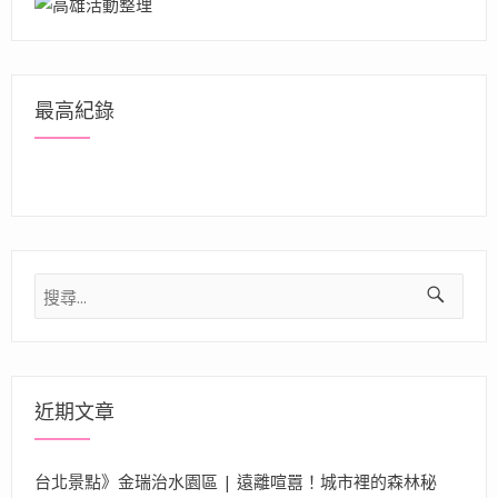
最高紀錄
搜
尋
關
鍵
字:
近期文章
台北景點》金瑞治水園區 | 遠離喧囂！城市裡的森林秘