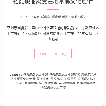
搖舢舨船感受在地水鄉文化風情
2023-07-14
By :
咕溜魚|曬魚趣 美食、旅遊、親子
Posted on
來到泰國曼谷，其中一個不容錯過的景點就是「丹嫩莎朵水
上市場」了，這個馳名國際的傳統水上市場，非常有特色，
也吸引
“泰國曼谷旅遊景點》丹嫩莎朵
Continue Reading
Tagged :
丹嫩莎朵水上市場
,
丹嫩莎朵水上市場殺價
,
丹嫩莎朵水
上市場賣什麼商品
,
曼谷市集
,
曼谷必玩
,
泰國曼谷
,
泰國曼谷四天
三交行程
,
泰國曼谷必玩
,
泰國曼谷必玩景點推薦
,
泰國曼谷景點
,
泰國曼谷水上市場