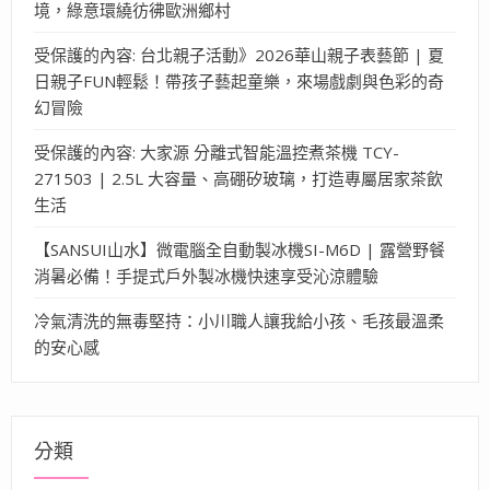
境，綠意環繞彷彿歐洲鄉村
受保護的內容: 台北親子活動》2026華山親子表藝節 | 夏
日親子FUN輕鬆！帶孩子藝起童樂，來場戲劇與色彩的奇
幻冒險
受保護的內容: 大家源 分離式智能溫控煮茶機 TCY-
271503 | 2.5L 大容量、高硼矽玻璃，打造專屬居家茶飲
生活
【SANSUI山水】微電腦全自動製冰機SI-M6D | 露營野餐
消暑必備！手提式戶外製冰機快速享受沁涼體驗
冷氣清洗的無毒堅持：小川職人讓我給小孩、毛孩最溫柔
的安心感
分類