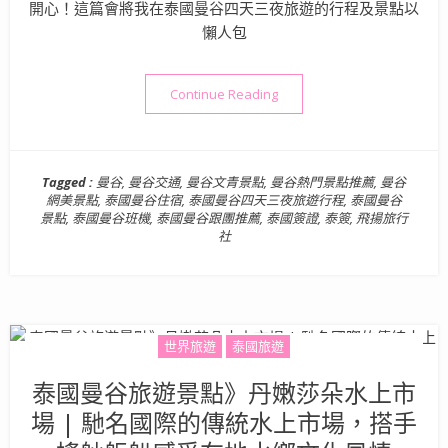
開心！這篇會將我在泰國曼谷四天三夜旅遊的行程及景點以
懶人包
“泰國曼谷旅遊景點》泰國曼谷
Continue Reading
Tagged :
曼谷
,
曼谷交通
,
曼谷文青景點
,
曼谷熱門景點推薦
,
曼谷
網美景點
,
泰國曼谷住宿
,
泰國曼谷四天三夜旅遊行程
,
泰國曼谷
景點
,
泰國曼谷班機
,
泰國曼谷跟團推薦
,
泰國簽證
,
泰簽
,
飛揚旅行
社
世界旅遊
泰國旅遊
泰國曼谷旅遊景點》丹嫩莎朵水上市
場 | 馳名國際的傳統水上市場，搭手