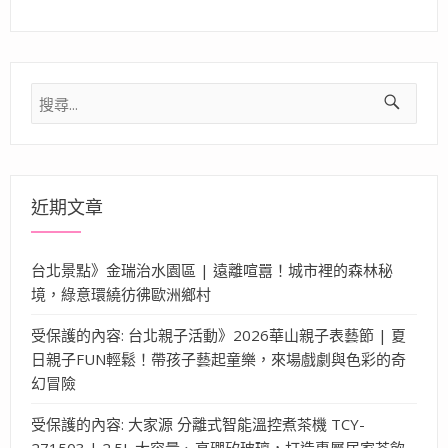
搜
尋
關
鍵
字:
近期文章
台北景點》金瑞治水園區 | 遠離喧囂！城市裡的森林秘
境，綠意環繞彷彿歐洲鄉村
受保護的內容: 台北親子活動》2026華山親子表藝節 | 夏
日親子FUN輕鬆！帶孩子藝起童樂，來場戲劇與色彩的奇
幻冒險
受保護的內容: 大家源 分離式智能溫控煮茶機 TCY-
271503 | 2.5L 大容量、高硼矽玻璃，打造專屬居家茶飲