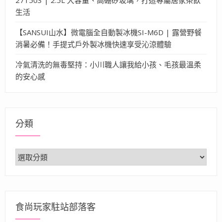
生活
【SANSUI山水】微電腦全自動製冰機SI-M6D | 露營野餐
消暑必備！手提式戶外製冰機快速享受沁涼體驗
冷氣清洗的無毒堅持：小川職人讓我給小孩、毛孩最溫柔
的安心感
分類
分
類
食尚玩家駐站部落客