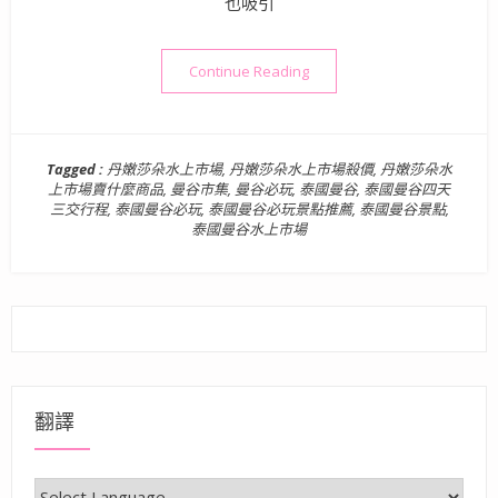
也吸引
“泰國曼谷旅遊景點》丹嫩莎朵
Continue Reading
Tagged :
丹嫩莎朵水上市場
,
丹嫩莎朵水上市場殺價
,
丹嫩莎朵水
上市場賣什麼商品
,
曼谷市集
,
曼谷必玩
,
泰國曼谷
,
泰國曼谷四天
三交行程
,
泰國曼谷必玩
,
泰國曼谷必玩景點推薦
,
泰國曼谷景點
,
泰國曼谷水上市場
翻譯