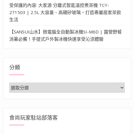
受保護的內容: 大家源 分離式智能溫控煮茶機 TCY-
271503 | 2.5L 大容量、高硼矽玻璃，打造專屬居家茶飲
生活
【SANSUI山水】微電腦全自動製冰機SI-M6D | 露營野餐
消暑必備！手提式戶外製冰機快速享受沁涼體驗
分類
分
類
食尚玩家駐站部落客