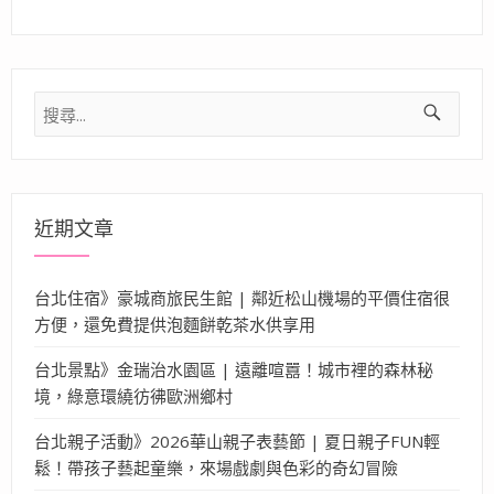
搜
尋
關
鍵
字:
近期文章
台北住宿》豪城商旅民生館 | 鄰近松山機場的平價住宿很
方便，還免費提供泡麵餅乾茶水供享用
台北景點》金瑞治水園區 | 遠離喧囂！城市裡的森林秘
境，綠意環繞彷彿歐洲鄉村
台北親子活動》2026華山親子表藝節 | 夏日親子FUN輕
鬆！帶孩子藝起童樂，來場戲劇與色彩的奇幻冒險