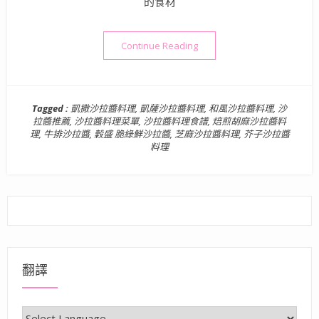
的食材
“穀盛 脆綠鮮沙拉醬 | 多
Continue Reading
Tagged :
凱撒沙拉醬料理
,
凱薩沙拉醬料理
,
和風沙拉醬料理
,
沙
拉醬推薦
,
沙拉醬料理菜單
,
沙拉醬料理食譜
,
焙煎胡麻沙拉醬料
理
,
牛排沙拉醬
,
穀盛 脆綠鮮沙拉醬
,
芝麻沙拉醬料理
,
芥子沙拉醬
料理
翻譯