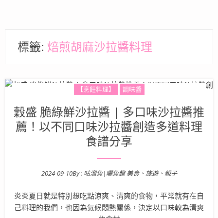
標籤:
焙煎胡麻沙拉醬料理
【烹飪料理】
調味醬
穀盛 脆綠鮮沙拉醬 | 多口味沙拉醬推
薦！以不同口味沙拉醬創造多道料理
食譜分享
2024-09-10
By :
咕溜魚|曬魚趣 美食、旅遊、親子
Posted on
炎炎夏日就是特別想吃點涼爽、清爽的食物，平常就有在自
己料理的我們，也因為氣候悶熱關係，決定以口味較為清爽