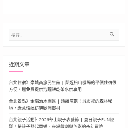
搜
尋
關
鍵
字:
近期文章
台北住宿》豪城商旅民生館 | 鄰近松山機場的平價住宿很
方便，還免費提供泡麵餅乾茶水供享用
台北景點》金瑞治水園區 | 遠離喧囂！城市裡的森林秘
境，綠意環繞彷彿歐洲鄉村
台北親子活動》2026華山親子表藝節 | 夏日親子FUN輕
鬆！帶孩子藝起童樂，來場戲劇與色彩的奇幻冒險