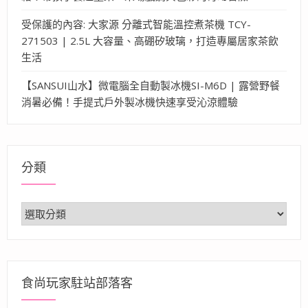
受保護的內容: 大家源 分離式智能溫控煮茶機 TCY-
271503 | 2.5L 大容量、高硼矽玻璃，打造專屬居家茶飲
生活
【SANSUI山水】微電腦全自動製冰機SI-M6D | 露營野餐
消暑必備！手提式戶外製冰機快速享受沁涼體驗
分類
分
類
食尚玩家駐站部落客