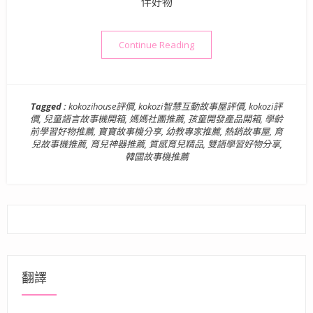
伴好物
“育兒神器推薦》kokozi 
Continue Reading
Tagged :
kokozihouse評價
,
kokozi智慧互動故事屋評價
,
kokozi評
價
,
兒童語言故事機開箱
,
媽媽社團推薦
,
孩童開發產品開箱
,
學齡
前學習好物推薦
,
寶寶故事機分享
,
幼教專家推薦
,
熱銷故事屋
,
育
兒故事機推薦
,
育兒神器推薦
,
質感育兒精品
,
雙語學習好物分享
,
韓國故事機推薦
翻譯