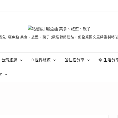
有 © 咕溜魚|曬魚趣 美食、旅遊、親子 (歡迎轉貼連結，但全篇圖文嚴禁
 台灣旅遊
✈世界旅遊
💒住宿分享
💎 生活分
家