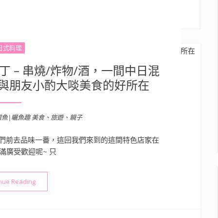
日式料理
 – 串燒/炸物/酒，一間中日混
與朋友小酌大啖美食的好所在
溜魚|曬魚趣 美食、旅遊、親子
們前去品味一番，這回我們來到的這間特色店家在
滿廣受歡迎呢~ 只
“【高雄新興區美食】燒鳥橫丁 – 串燒/炸物/酒，一間中日混合
nue Reading