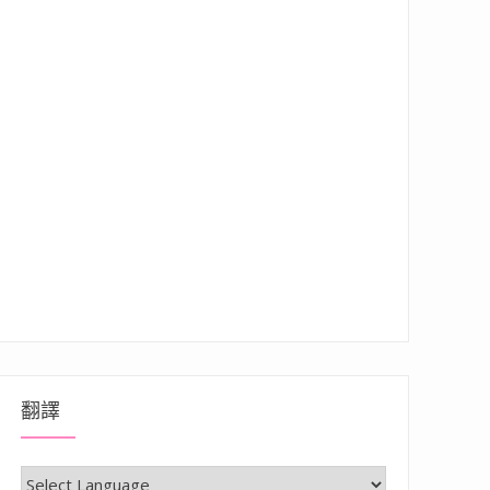
翻譯
兼具復古風的居酒屋，與朋友小酌大啖美食的好所在”