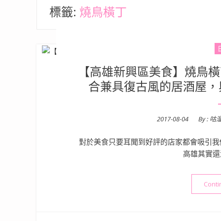
標籤:
燒鳥橫丁
【高雄新興區美食】燒鳥橫丁
合兼具復古風的居酒屋，
Posted
2017-08-04
By :
咕
on
對於美食只要耳聞到好評的店家都會吸引我
高雄其實還
Conti