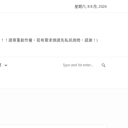
星期六, 8 8 月, 2026
複製轉貼！！請尊重創作權，若有需求煩請先私訊詢問，感謝！)
享