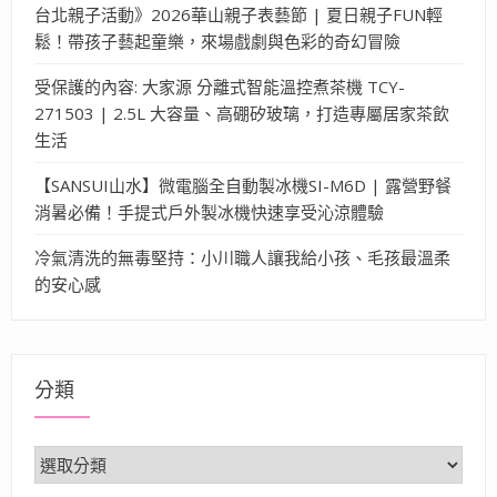
台北親子活動》2026華山親子表藝節 | 夏日親子FUN輕
鬆！帶孩子藝起童樂，來場戲劇與色彩的奇幻冒險
受保護的內容: 大家源 分離式智能溫控煮茶機 TCY-
271503 | 2.5L 大容量、高硼矽玻璃，打造專屬居家茶飲
生活
【SANSUI山水】微電腦全自動製冰機SI-M6D | 露營野餐
消暑必備！手提式戶外製冰機快速享受沁涼體驗
冷氣清洗的無毒堅持：小川職人讓我給小孩、毛孩最溫柔
的安心感
分類
分
類