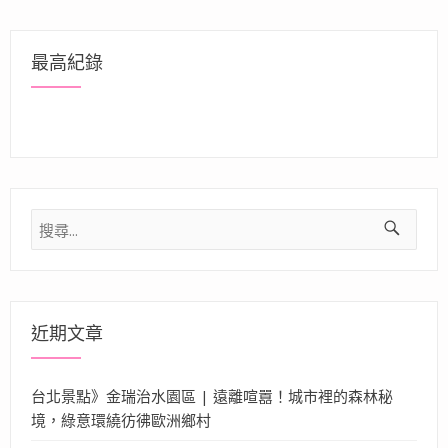
最高紀錄
搜
尋
關
鍵
字:
近期文章
台北景點》金瑞治水園區 | 遠離喧囂！城市裡的森林秘
境，綠意環繞彷彿歐洲鄉村