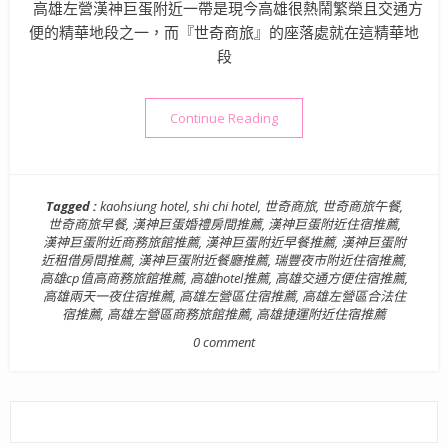
高雄左營漢神巨蛋附近一帶是現今高雄很熱鬧繁榮且交通方
便的精華地段之一，而『世奇商旅』的座落處就在這精華地
段
“【商務旅館】高雄．左營區|
Continue Reading
Tagged :
kaohsiung hotel
,
shi chi hotel
,
世奇商旅
,
世奇商旅午餐
,
世奇商旅早餐
,
漢神巨蛋婚禮房間推薦
,
漢神巨蛋附近住宿推薦
,
漢神巨蛋附近商務旅館推薦
,
漢神巨蛋附近早餐推薦
,
漢神巨蛋附
近租借房間推薦
,
漢神巨蛋附近餐廳推薦
,
瑞豐夜市附近住宿推薦
,
高雄cp值高商務旅館推薦
,
高雄hotel推薦
,
高雄交通方便住宿推薦
,
高雄兩天一夜住宿推薦
,
高雄左營區住宿推薦
,
高雄左營區合法住
宿推薦
,
高雄左營區商務旅館推薦
,
高雄捷運附近住宿推薦
0 comment