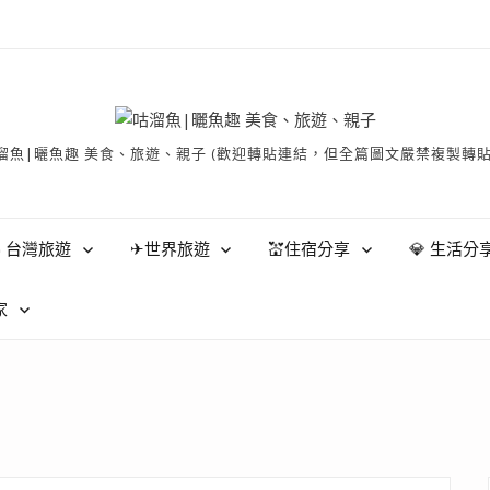
有 © 咕溜魚|曬魚趣 美食、旅遊、親子 (歡迎轉貼連結，但全篇圖文嚴禁
 台灣旅遊
✈世界旅遊
💒住宿分享
💎 生活分
家