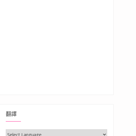
翻譯
開箱，先生的足部救星，讓工作安全與舒適兼得”