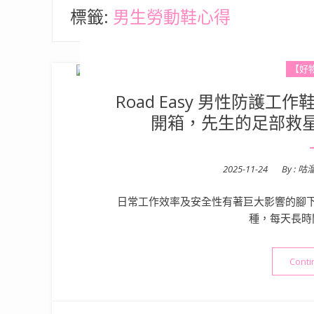
標籤:
男生勞動鞋心得
【好
Road Easy 男性防護工
開箱，先生的足部救
Posted
2025-11-24
By :
咕
on
日常工作效率及安全性有著巨大影響的腳
種，每天長時
Conti