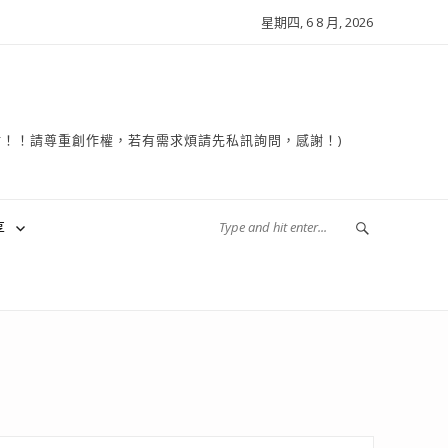
星期四, 6 8 月, 2026
複製轉貼！！請尊重創作權，若有需求煩請先私訊詢問，感謝！)
享