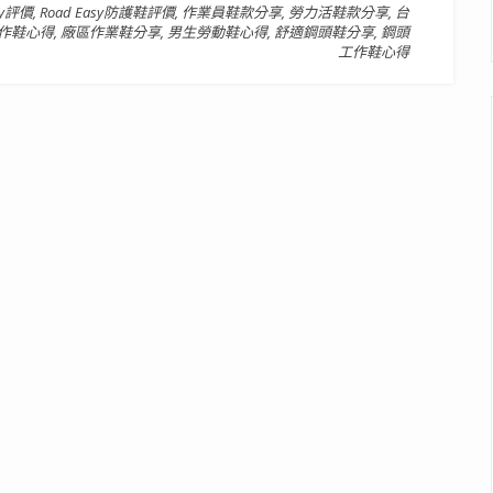
sy評價
,
Road Easy防護鞋評價
,
作業員鞋款分享
,
勞力活鞋款分享
,
台
作鞋心得
,
廠區作業鞋分享
,
男生勞動鞋心得
,
舒適鋼頭鞋分享
,
鋼頭
工作鞋心得