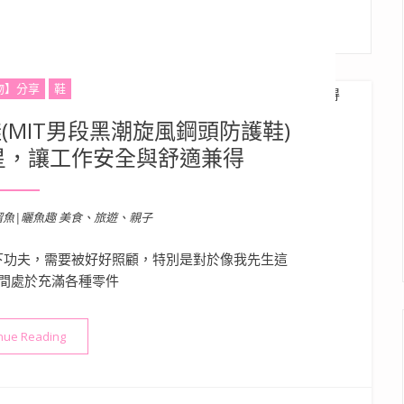
物】分享
鞋
作鞋(MIT男段黑潮旋風鋼頭防護鞋)
星，讓工作安全與舒適兼得
溜魚|曬魚趣 美食、旅遊、親子
下功夫，需要被好好照顧，特別是對於像我先生這
間處於充滿各種零件
“Road Easy 男性防護工作鞋(MIT男段黑潮旋風鋼頭防護鞋)
nue Reading