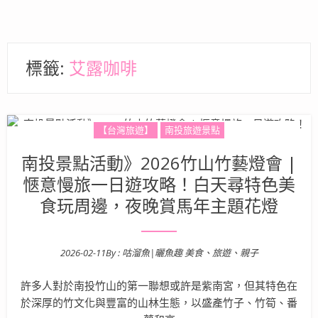
標籤:
艾露咖啡
【台灣旅遊】
南投旅遊景點
南投景點活動》2026竹山竹藝燈會 |
愜意慢旅一日遊攻略！白天尋特色美
食玩周邊，夜晚賞馬年主題花燈
2026-02-11
By :
咕溜魚|曬魚趣 美食、旅遊、親子
Posted on
許多人對於南投竹山的第一聯想或許是紫南宮，但其特色在
於深厚的竹文化與豐富的山林生態，以盛產竹子、竹筍、番