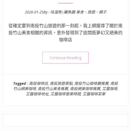
2026-01-25
By :
咕溜魚|曬魚趣 美食、旅遊、親子
Posted on
從確定要到南投竹山旅遊的那一刻起，我上網搜尋了關於南
投竹山美食相關的資訊，意外發現到了這間既夢幻又絕美的
咖啡店
“南投竹山美食》艾露咖啡 |
Continue Reading
Tagged :
南投咖啡店
,
南投旅遊景點
,
南投竹山咖啡廳推薦
,
南投
竹山網美咖啡
,
南投竹山美食推薦
,
南投網美咖啡推薦
,
艾露咖啡
,
艾露咖啡地址
,
艾露咖啡營業時間
,
艾露咖啡菜單