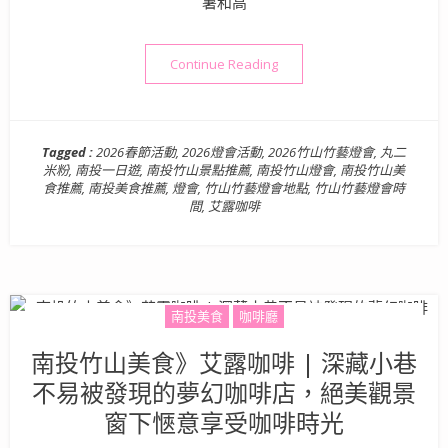
薯和高
“南投景點活動》2026竹山
Continue Reading
Tagged :
2026春節活動
,
2026燈會活動
,
2026竹山竹藝燈會
,
丸二
米粉
,
南投一日遊
,
南投竹山景點推薦
,
南投竹山燈會
,
南投竹山美
食推薦
,
南投美食推薦
,
燈會
,
竹山竹藝燈會地點
,
竹山竹藝燈會時
間
,
艾露咖啡
南投美食
咖啡廳
南投竹山美食》艾露咖啡 | 深藏小巷
不易被發現的夢幻咖啡店，絕美觀景
窗下愜意享受咖啡時光