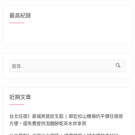
最高紀錄
搜
尋
關
鍵
字:
近期文章
台北住宿》豪城商旅民生館 | 鄰近松山機場的平價住宿很
方便，還免費提供泡麵餅乾茶水供享用