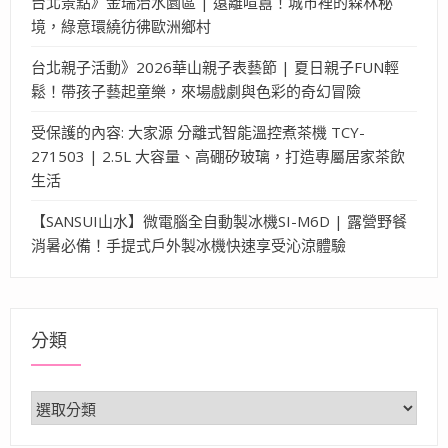
台北景點》金瑞治水園區 | 遠離喧囂！城市裡的森林秘
境，綠意環繞彷彿歐洲鄉村
台北親子活動》2026華山親子表藝節 | 夏日親子FUN輕
鬆！帶孩子藝起童樂，來場戲劇與色彩的奇幻冒險
受保護的內容: 大家源 分離式智能溫控煮茶機 TCY-
271503 | 2.5L 大容量、高硼矽玻璃，打造專屬居家茶飲
生活
【SANSUI山水】微電腦全自動製冰機SI-M6D | 露營野餐
消暑必備！手提式戶外製冰機快速享受沁涼體驗
分類
分
類