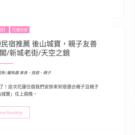
宿】
花蓮住宿
民宿推薦 後山城寶，親子友善
閣/新城老街/天空之鏡
溜魚|曬魚趣 美食、旅遊、親子
了！這次花蓮住宿我們安排來到很適合親子且親子
山城寶」住上兩晚，
“花蓮住宿》歐式鄉村風獨棟民宿推薦 後山城寶，親子友善可包棟，
nue Reading