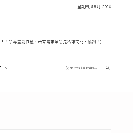
星期四, 6 8 月, 2026
複製轉貼！！請尊重創作權，若有需求煩請先私訊詢問，感謝！)
享