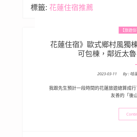
標籤:
花蓮住宿推薦
【旅遊住
花蓮住宿》歐式鄉村風獨棟
可包棟，鄰近太魯
Posted
2023-03-11
By :
咕
on
我跟先生預計一段時間的花蓮旅遊總算成行
友善的「後
Conti