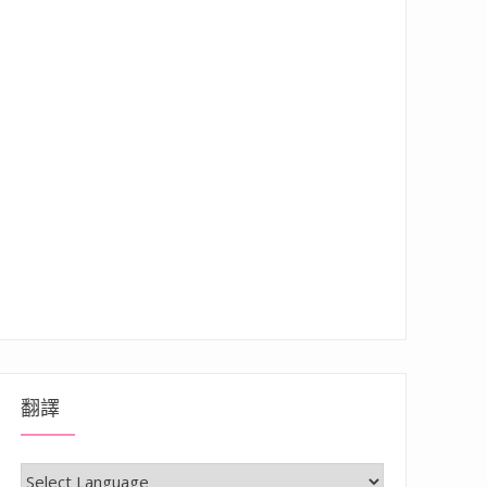
翻譯
鄰近太魯閣/新城老街/天空之鏡”