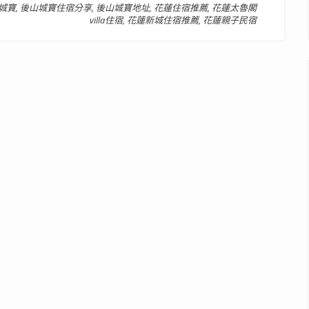
城寶
,
後山城寶住宿分享
,
後山城寶地址
,
花蓮住宿推薦
,
花蓮太魯閣
villa住宿
,
花蓮新城住宿推薦
,
花蓮親子民宿