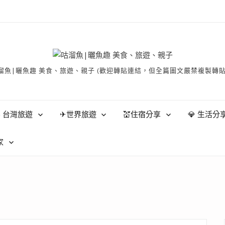
有 © 咕溜魚|曬魚趣 美食、旅遊、親子 (歡迎轉貼連結，但全篇圖文嚴禁
 台灣旅遊
✈世界旅遊
💒住宿分享
💎 生活分
家