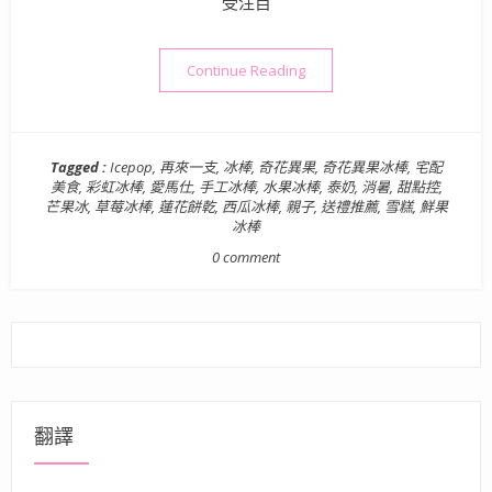
受注目
“人氣宅配美食推薦》奇花異果
Continue Reading
Tagged :
Icepop
,
再來一支
,
冰棒
,
奇花異果
,
奇花異果冰棒
,
宅配
美食
,
彩虹冰棒
,
愛馬仕
,
手工冰棒
,
水果冰棒
,
泰奶
,
消暑
,
甜點控
,
芒果冰
,
草莓冰棒
,
蓮花餅乾
,
西瓜冰棒
,
親子
,
送禮推薦
,
雪糕
,
鮮果
冰棒
0 comment
翻譯