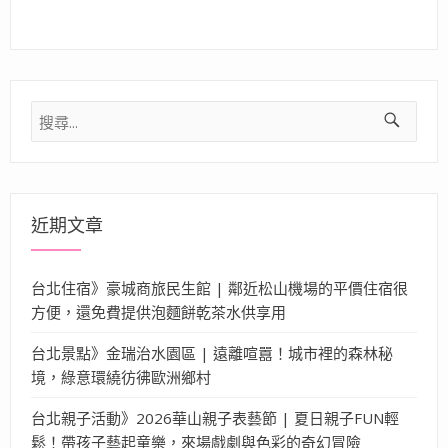
搜
尋
關
鍵
字:
近期文章
台北住宿》豪城商旅民生館 | 鄰近松山機場的平價住宿很
方便，還免費提供泡麵餅乾茶水供享用
台北景點》金瑞治水園區 | 遠離喧囂！城市裡的森林秘
境，綠意環繞彷彿歐洲鄉村
台北親子活動》2026華山親子表藝節 | 夏日親子FUN輕
鬆！帶孩子藝起童樂，來場戲劇與色彩的奇幻冒險