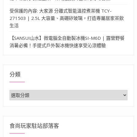
受保護的內容: 大家源 分離式智能溫控煮茶機 TCY-
271503 | 2.5L 大容量、高硼矽玻璃，打造專屬居家茶飲
生活
【SANSUI山水】微電腦全自動製冰機SI-M6D | 露營野餐
消暑必備！手提式戶外製冰機快速享受沁涼體驗
分類
分
類
食尚玩家駐站部落客