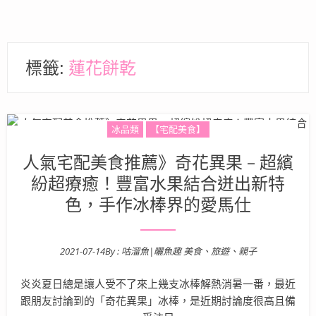
標籤:
蓮花餅乾
冰品類
【宅配美食】
人氣宅配美食推薦》奇花異果 – 超繽
紛超療癒！豐富水果結合迸出新特
色，手作冰棒界的愛馬仕
2021-07-14
By :
咕溜魚|曬魚趣 美食、旅遊、親子
Posted on
炎炎夏日總是讓人受不了來上幾支冰棒解熱消暑一番，最近
跟朋友討論到的「奇花異果」冰棒，是近期討論度很高且備