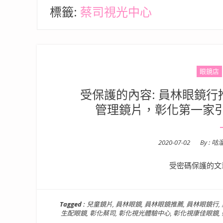
標籤:
蔡司視光中心
眼鏡店
受保護的內容: 員林眼鏡
管理鏡片，彰化第一家
Posted
2020-07-02
By :
咕
on
受密碼保護的文
Tagged :
兒童鏡片
,
員林眼鏡
,
員林眼鏡推薦
,
員林眼鏡行
,
生配眼鏡
,
彰化蔡司
,
彰化視光體驗中心
,
彰化視康佳眼鏡
,