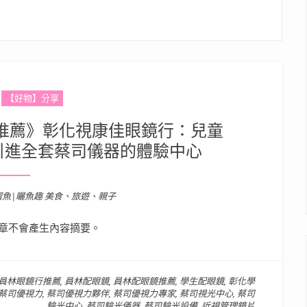
【好物】分享
行推薦》彰化視康佳眼鏡行：兒童
引進全套蔡司儀器的體驗中心
溜魚|曬魚趣 美食、旅遊、親子
章不會產生內容摘要。
員林眼鏡行推薦
,
員林配眼鏡
,
員林配眼鏡推薦
,
學生配眼鏡
,
彰化學
蔡司優視力
,
蔡司優視力夥伴
,
蔡司優視力專家
,
蔡司視光中心
,
蔡司
驗光中心
,
蔡司驗光儀器
,
蔡司驗光設備
,
近視管理鏡片