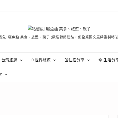
有 © 咕溜魚|曬魚趣 美食、旅遊、親子 (歡迎轉貼連結，但全篇圖文嚴禁
 台灣旅遊
✈世界旅遊
💒住宿分享
💎 生活分
家