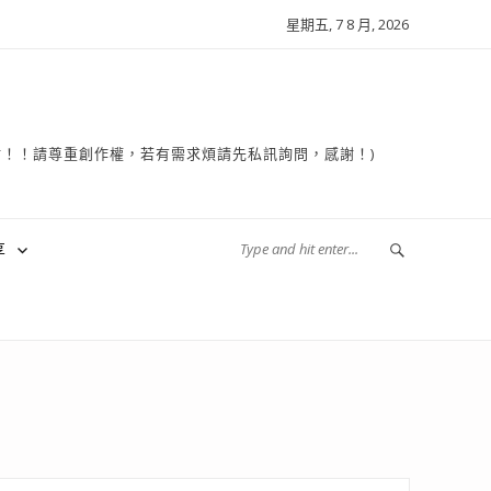
星期五, 7 8 月, 2026
複製轉貼！！請尊重創作權，若有需求煩請先私訊詢問，感謝！)
享