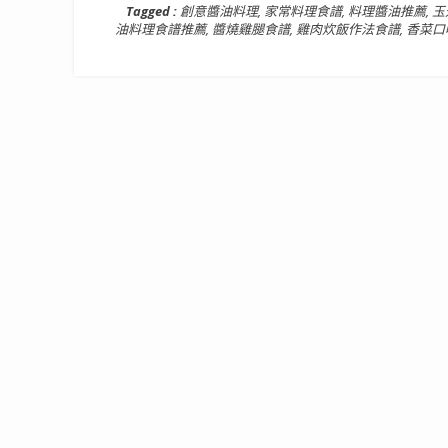
Tagged :
創意醬油料理
,
家常料理食譜
,
料理醬油推薦
,
玉
油料理食譜推薦
,
醬燒雞腿食譜
,
雞肉炊飯作法食譜
,
香菜口