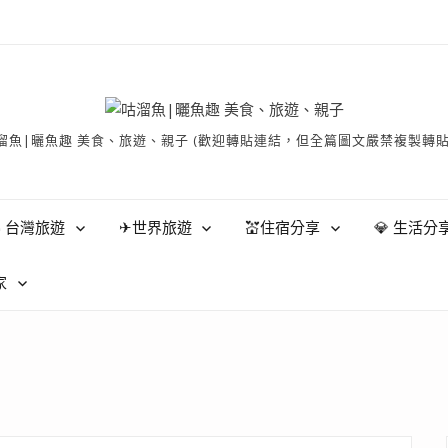
有 © 咕溜魚|曬魚趣 美食、旅遊、親子 (歡迎轉貼連結，但全篇圖文嚴禁
 台灣旅遊
✈世界旅遊
💒住宿分享
💎 生活分
家