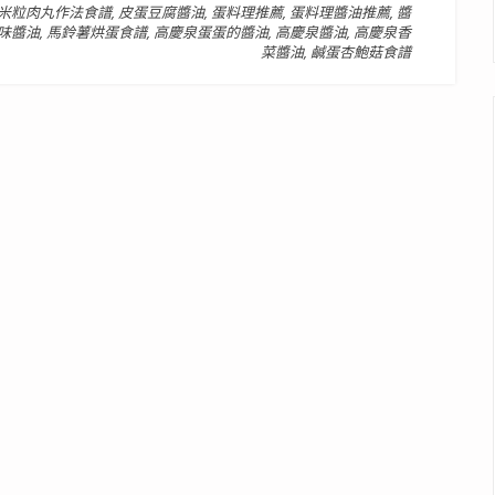
米粒肉丸作法食譜
,
皮蛋豆腐醬油
,
蛋料理推薦
,
蛋料理醬油推薦
,
醬
味醬油
,
馬鈴薯烘蛋食譜
,
高慶泉蛋蛋的醬油
,
高慶泉醬油
,
高慶泉香
菜醬油
,
鹹蛋杏鮑菇食譜