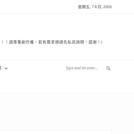
星期五, 7 8 月, 2026
複製轉貼！！請尊重創作權，若有需求煩請先私訊詢問，感謝！)
享