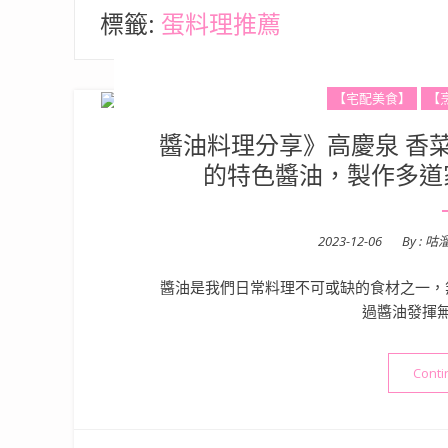
標籤:
蛋料理推薦
【宅配美食】
【
醬油料理分享》高慶泉 香菜
的特色醬油，製作多道
Posted
2023-12-06
By :
咕
on
醬油是我們日常料理不可或缺的食材之一，
過醬油發揮
Conti