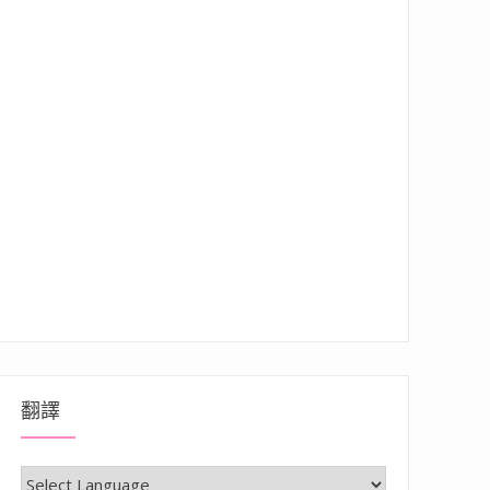
翻譯
特色醬油，製作多道家常醬油料理食譜大公開！”