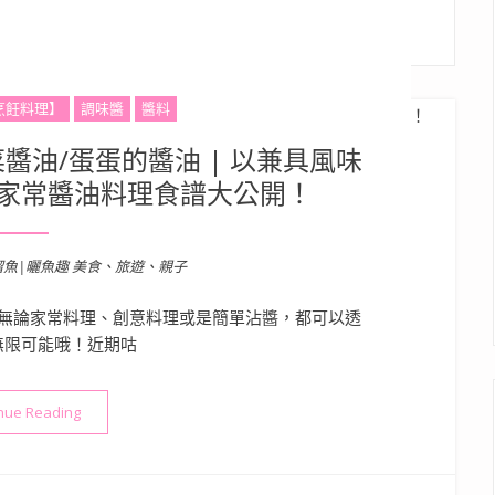
烹飪料理】
調味醬
醬料
醬油/蛋蛋的醬油 | 以兼具風味
家常醬油料理食譜大公開！
溜魚|曬魚趣 美食、旅遊、親子
無論家常料理、創意料理或是簡單沾醬，都可以透
無限可能哦！近期咕
“醬油料理分享》高慶泉 香菜醬油/蛋蛋的醬油 | 以兼具風味的
nue Reading