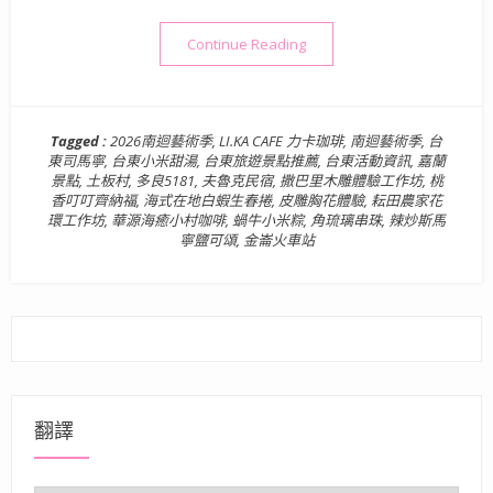
“2026南迴藝術季行程景點
Continue Reading
Tagged :
2026南迴藝術季
,
LI.KA CAFE 力卡珈琲
,
南迴藝術季
,
台
東司馬寧
,
台東小米甜湯
,
台東旅遊景點推薦
,
台東活動資訊
,
嘉蘭
景點
,
土板村
,
多良5181
,
夫魯克民宿
,
撒巴里木雕體驗工作坊
,
桃
香叮叮齊納福
,
海式在地白蝦生春捲
,
皮雕胸花體驗
,
耘田農家花
環工作坊
,
華源海癒小村咖啡
,
蝸牛小米粽
,
角琉璃串珠
,
辣炒斯馬
寧鹽可頌
,
金崙火車站
翻譯