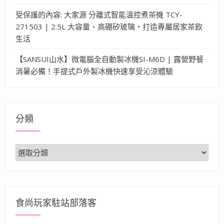
受保護的內容: 大家源 分離式智能溫控煮茶機 TCY-
271503 | 2.5L 大容量、高硼矽玻璃，打造專屬居家茶飲
生活
【SANSUI山水】微電腦全自動製冰機SI-M6D | 露營野餐
消暑必備！手提式戶外製冰機快速享受沁涼體驗
分類
分
類
食尚玩家駐站部落客