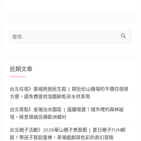
搜
尋
關
鍵
字:
近期文章
台北住宿》豪城商旅民生館 | 鄰近松山機場的平價住宿很
方便，還免費提供泡麵餅乾茶水供享用
台北景點》金瑞治水園區 | 遠離喧囂！城市裡的森林秘
境，綠意環繞彷彿歐洲鄉村
台北親子活動》2026華山親子表藝節 | 夏日親子FUN輕
鬆！帶孩子藝起童樂，來場戲劇與色彩的奇幻冒險