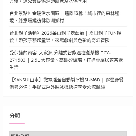
方便，還免費提供泡麵餅乾茶水供享用
台北景點》金瑞治水園區 | 遠離喧囂！城市裡的森林秘
境，綠意環繞彷彿歐洲鄉村
台北親子活動》2026華山親子表藝節 | 夏日親子FUN輕
鬆！帶孩子藝起童樂，來場戲劇與色彩的奇幻冒險
受保護的內容: 大家源 分離式智能溫控煮茶機 TCY-
271503 | 2.5L 大容量、高硼矽玻璃，打造專屬居家茶飲
生活
【SANSUI山水】微電腦全自動製冰機SI-M6D | 露營野餐
消暑必備！手提式戶外製冰機快速享受沁涼體驗
分類
分