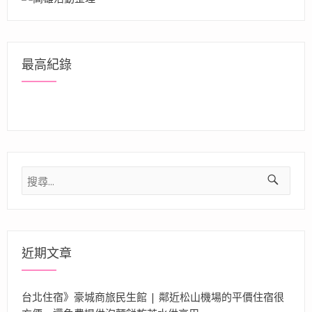
最高紀錄
搜
尋
關
鍵
字:
近期文章
台北住宿》豪城商旅民生館 | 鄰近松山機場的平價住宿很