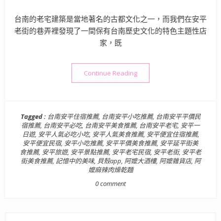
台南的老宅建築是當地著名的古都文化之一，而我們在安平
老街的巷弄裡發現了一間保有台南歷史文化的特色主題性店
家，既
“【台南民宿/台南美食推薦】
Continue Reading
Tagged :
台南安平住宿推薦
,
台南安平小吃推薦
,
台南安平平價民
宿推薦
,
台南安平必吃
,
台南安平美食推薦
,
台南安平老宅
,
安平一
日遊
,
安平人氣必吃小吃
,
安平人氣美食推薦
,
安平便宜住宿推薦
,
安平便宜民宿
,
安平小吃推薦
,
安平平價美食推薦
,
安平延平街美
食推薦
,
安平旅遊
,
安平景點推薦
,
安平老宅民宿
,
安平老街
,
安平老
街美食推薦
,
記憶中的美味
,
貝殼app
,
阿嬤大酒樓
,
阿嬤雜貨店
,
阿
嬤麻辣肉燥乾麵
0 comment