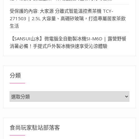
受保護的內容: 大家源 分離式智能溫控煮茶機 TCY-
271503 | 2.5L 大容量、高硼矽玻璃，打造專屬居家茶飲
生活
【SANSUI山水】微電腦全自動製冰機SI-M6D | 露營野餐
消暑必備！手提式戶外製冰機快速享受沁涼體驗
分類
分
類
食尚玩家駐站部落客