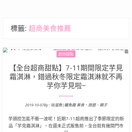
標籤:
超商美食推薦
超商甜點
【全台超商甜點】7-11期間限定芋見
霜淇淋，錯過秋冬限定霜淇淋就不再
芋你芋見啦~
2019-10-07
By :
咕溜魚|曬魚趣 美食、旅遊、親子
Posted on
芋頭控怎能不衝一波呢！近期7-11超商推出了季節限定的新
品「芋見霜淇淋」，在還未正式販售前，全台就有幾間門市