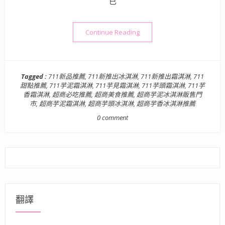
已
“【全台超商甜點】7-11期
Continue Reading
Tagged :
711新品推薦
,
711新推出冰淇淋
,
711新推出霜淇淋
,
711
甜點推薦
,
711芋泥霜淇淋
,
711芋見霜淇淋
,
711芋頭霜淇淋
,
711芋
香霜淇淋
,
超商必吃推薦
,
超商美食推薦
,
超商芋泥冰淇淋販售門
市
,
超商芋泥霜淇淋
,
超商芋頭冰淇淋
,
超商芋香冰淇淋推薦
0 comment
翻譯