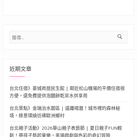
搜
尋
關
鍵
字:
近期文章
台北住宿》豪城商旅民生館 | 鄰近松山機場的平價住宿很
方便，還免費提供泡麵餅乾茶水供享用
台北景點》金瑞治水園區 | 遠離喧囂！城市裡的森林秘
境，綠意環繞彷彿歐洲鄉村
台北親子活動》2026華山親子表藝節 | 夏日親子FUN輕
鬆！帶孩子藝起童樂，來場戲劇與色彩的奇幻冒險