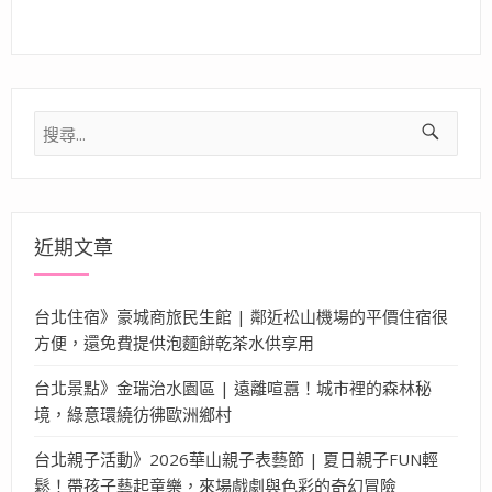
搜
尋
關
鍵
字:
近期文章
台北住宿》豪城商旅民生館 | 鄰近松山機場的平價住宿很
方便，還免費提供泡麵餅乾茶水供享用
台北景點》金瑞治水園區 | 遠離喧囂！城市裡的森林秘
境，綠意環繞彷彿歐洲鄉村
台北親子活動》2026華山親子表藝節 | 夏日親子FUN輕
鬆！帶孩子藝起童樂，來場戲劇與色彩的奇幻冒險