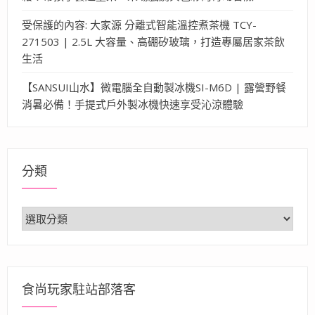
受保護的內容: 大家源 分離式智能溫控煮茶機 TCY-
271503 | 2.5L 大容量、高硼矽玻璃，打造專屬居家茶飲
生活
【SANSUI山水】微電腦全自動製冰機SI-M6D | 露營野餐
消暑必備！手提式戶外製冰機快速享受沁涼體驗
分類
分
類
食尚玩家駐站部落客