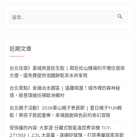
搜
尋
關
鍵
字:
近期文章
台北住宿》豪城商旅民生館 | 鄰近松山機場的平價住宿很
方便，還免費提供泡麵餅乾茶水供享用
台北景點》金瑞治水園區 | 遠離喧囂！城市裡的森林秘
境，綠意環繞彷彿歐洲鄉村
台北親子活動》2026華山親子表藝節 | 夏日親子FUN輕
鬆！帶孩子藝起童樂，來場戲劇與色彩的奇幻冒險
受保護的內容: 大家源 分離式智能溫控煮茶機 TCY-
271503 | 2.5L 大容量、高硼矽玻璃，打造專屬居家茶飲