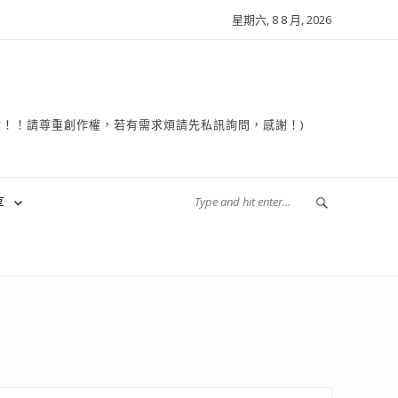
星期六, 8 8 月, 2026
複製轉貼！！請尊重創作權，若有需求煩請先私訊詢問，感謝！)
享