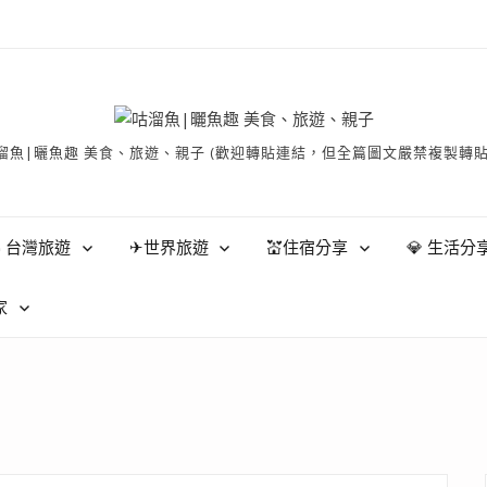
有 © 咕溜魚|曬魚趣 美食、旅遊、親子 (歡迎轉貼連結，但全篇圖文嚴禁
 台灣旅遊
✈世界旅遊
💒住宿分享
💎 生活分
家