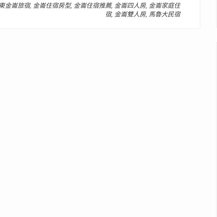
東金崙旅宿
,
金崙住宿房型
,
金崙住宿推薦
,
金崙四人房
,
金崙家庭住
宿
,
金崙雙人房
,
馬魯大民宿