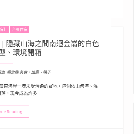
宿】
台東住宿
| 隱藏山海之間南迴金崙的白色
型、環境開箱
溜魚|曬魚趣 美食、旅遊、親子
灣東海岸一塊未受污染的寶地，這個依山傍海、溫
村落，現今成為許多
“台東金崙住宿》馬魯大民宿 | 隱藏山海之間南迴金崙的白色小屋
nue Reading