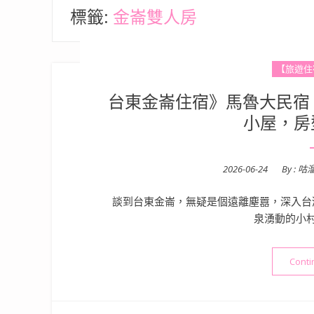
標籤:
金崙雙人房
【旅遊住
台東金崙住宿》馬魯大民宿 
小屋，房
Posted
2026-06-24
By :
咕
on
談到台東金崙，無疑是個遠離塵囂，深入台
泉湧動的小
Conti