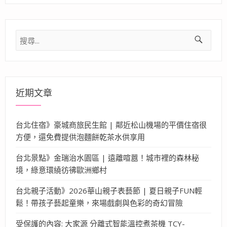
搜
尋
關
鍵
字:
近期文章
台北住宿》豪城商旅民生館 | 鄰近松山機場的平價住宿很
方便，還免費提供泡麵餅乾茶水供享用
台北景點》金瑞治水園區 | 遠離喧囂！城市裡的森林秘
境，綠意環繞彷彿歐洲鄉村
台北親子活動》2026華山親子表藝節 | 夏日親子FUN輕
鬆！帶孩子藝起童樂，來場戲劇與色彩的奇幻冒險
受保護的內容: 大家源 分離式智能溫控煮茶機 TCY-