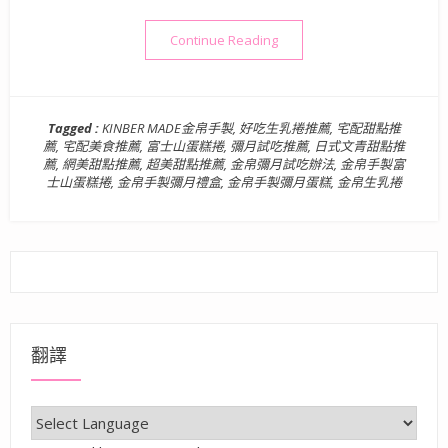
“特色甜點推薦》KINBER
Continue Reading
Tagged :
KINBER MADE金帛手製
,
好吃生乳捲推薦
,
宅配甜點推
薦
,
宅配美食推薦
,
富士山蛋糕捲
,
彌月試吃推薦
,
日式文青甜點推
薦
,
網美甜點推薦
,
超美甜點推薦
,
金帛彌月試吃辦法
,
金帛手製富
士山蛋糕捲
,
金帛手製彌月禮盒
,
金帛手製彌月蛋糕
,
金帛生乳捲
翻譯