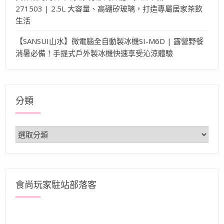
271503 | 2.5L 大容量、高硼矽玻璃，打造專屬居家茶飲
生活
【SANSUI山水】微電腦全自動製冰機SI-M6D | 露營野餐
消暑必備！手提式戶外製冰機快速享受沁涼體驗
分類
分
類
食尚玩家駐站部落客