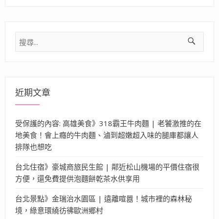
搜
尋
關
鍵
字:
近期文章
受保護的內容: 高雄美食》318霸王牛肉麵 | 老饕激推的在
地美食！會上癮的牛肉麵、滷到超嫩超入味的腿庫都讓人
排隊也想吃
台北住宿》豪城商旅民生館 | 鄰近松山機場的平價住宿很
方便，還免費提供泡麵餅乾茶水供享用
台北景點》金瑞治水園區 | 遠離喧囂！城市裡的森林秘
境，綠意環繞彷彿歐洲鄉村