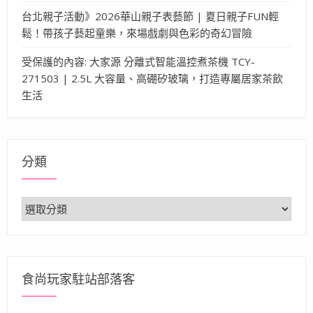
台北親子活動》2026華山親子表藝節 | 夏日親子FUN輕
鬆！帶孩子藝起童樂，來場戲劇與色彩的奇幻冒險
受保護的內容: 大家源 分離式智能溫控煮茶機 TCY-
271503 | 2.5L 大容量、高硼矽玻璃，打造專屬居家茶飲
生活
分類
分
類
食尚玩家駐站部落客