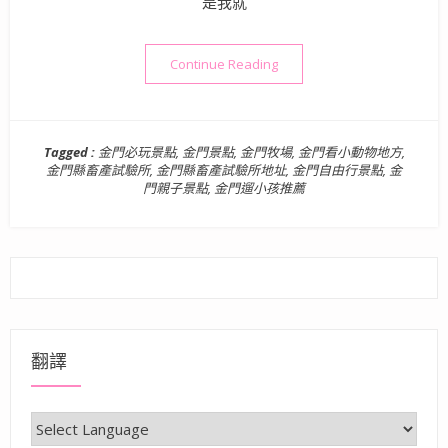
是我就
“金門景點》畜牧一甲子的金
Continue Reading
Tagged :
金門必玩景點
,
金門景點
,
金門牧場
,
金門看小動物地方
,
金門縣畜產試驗所
,
金門縣畜產試驗所地址
,
金門自由行景點
,
金
門親子景點
,
金門遛小孩推薦
翻譯