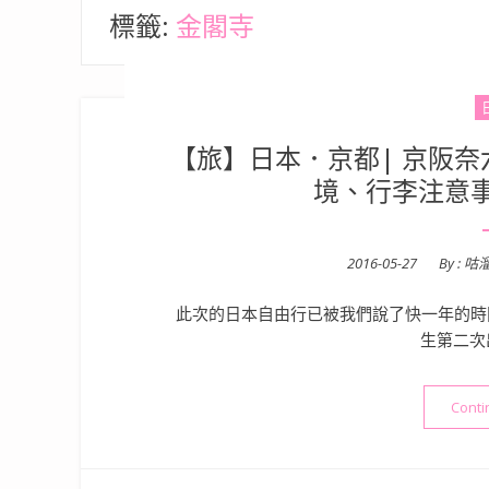
標籤:
金閣寺
【旅】日本．京都| 京阪奈六天五
境、行李注意
Posted
2016-05-27
By :
咕
on
此次的日本自由行已被我們說了快一年的時間
生第二次
Conti