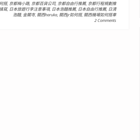
何搭
,
京都梅小路
,
京都百貨公司
,
京都自由行推薦
,
京都行程規劃推
填寫
,
日本旅遊行李注意事項
,
日本泡麵推薦
,
日本自由行推薦
,
日清
泡麵
,
金閣寺
,
關西haruka
,
關西jr如何搭
,
關西機場如何搭車
2 Comments