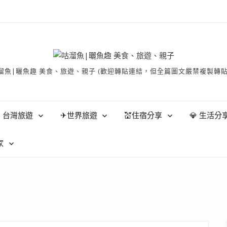
有 © 咕溜魚|曬魚趣 美食、旅遊、親子 (歡迎轉貼連結，但全篇圖文嚴禁
 台灣旅遊
✈世界旅遊
💒住宿分享
💎 生活分
家