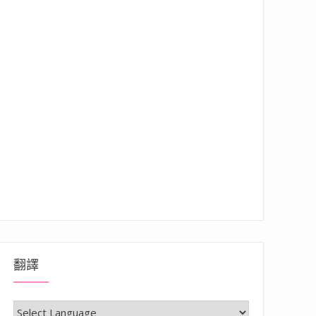
翻譯
入境、行李注意事項、機場乘車分享”