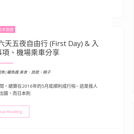
日本旅遊
夜自由行 (First Day) & 入
事項、機場乘車分享
溜魚|曬魚趣 美食、旅遊、親子
，總算在2016年的5月底順利成行啦~ 這是我人
出國，而日本則
“【旅】日本．京都| 京阪奈六天五夜自由行 (First Day) & 
nue Reading