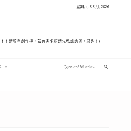
星期六, 8 8 月, 2026
複製轉貼！！請尊重創作權，若有需求煩請先私訊詢問，感謝！)
享