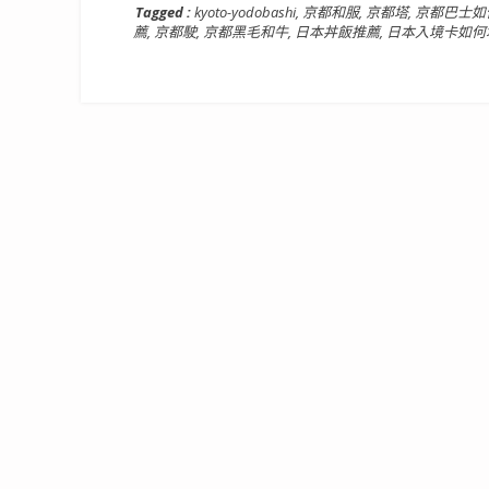
Tagged :
kyoto-yodobashi
,
京都和服
,
京都塔
,
京都巴士如
薦
,
京都駛
,
京都黑毛和牛
,
日本丼飯推薦
,
日本入境卡如何