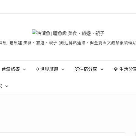
有 © 咕溜魚|曬魚趣 美食、旅遊、親子 (歡迎轉貼連結，但全篇圖文嚴禁
 台灣旅遊
✈世界旅遊
💒住宿分享
💎 生活分
家