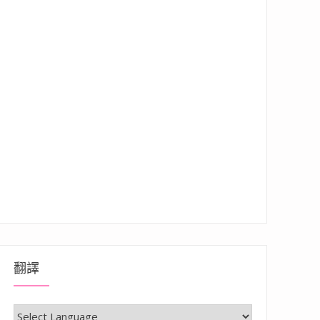
翻譯
造型防蚊環(果香/花香)、防蚊掛片150日 (無臭)、諾羅out抗菌防霉消臭速效噴霧”