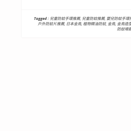
Tagged :
兒童防蚊手環推薦
,
兒童防蚊推薦
,
嬰兒防蚊手環
戶外防蚊片推薦
,
日本金鳥
,
植物精油防蚊
,
金鳥
,
金鳥造
防蚊噴