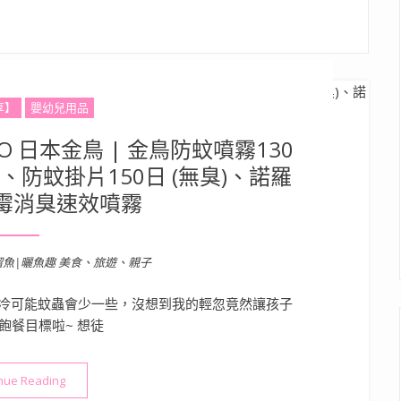
享】
嬰幼兒用品
 日本金鳥 | 金鳥防蚊噴霧130
、防蚊掛片150日 (無臭)、諾羅
防霉消臭速效噴霧
溜魚|曬魚趣 美食、旅遊、親子
冷可能蚊蟲會少一些，沒想到我的輕忽竟然讓孩子
飽餐目標啦~ 想徒
“嬰幼兒童防蚊推薦》KINCHO 日本金鳥 | 金鳥防蚊噴霧130日、
nue Reading