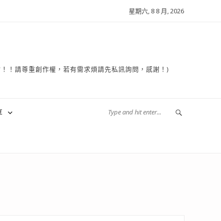
星期六, 8 8 月, 2026
複製轉貼！！請尊重創作權，若有需求煩請先私訊詢問，感謝！)
享