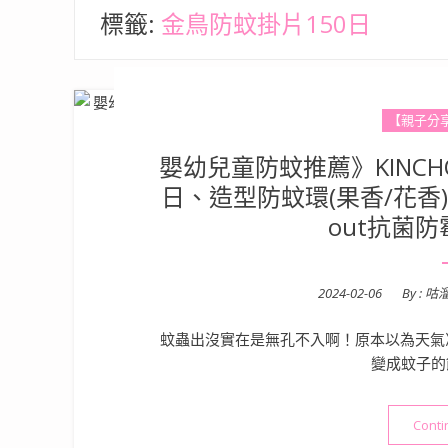
標籤:
金鳥防蚊掛片150日
【親子分
嬰幼兒童防蚊推薦》KINCHO
日、造型防蚊環(果香/花香)
out抗菌
Posted
2024-02-06
By :
咕
on
蚊蟲出沒實在是無孔不入啊！原本以為天氣
變成蚊子的
Conti