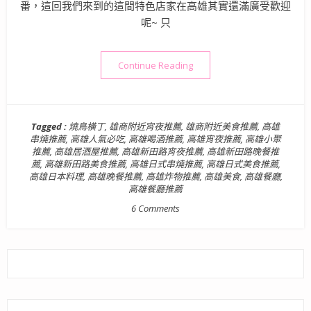
番，這回我們來到的這間特色店家在高雄其實還滿廣受歡迎
呢~ 只
“【高雄新興區美食】燒鳥橫丁
Continue Reading
Tagged :
燒鳥橫丁
,
雄商附近宵夜推薦
,
雄商附近美食推薦
,
高雄
串燒推薦
,
高雄人氣必吃
,
高雄喝酒推薦
,
高雄宵夜推薦
,
高雄小聚
推薦
,
高雄居酒屋推薦
,
高雄新田路宵夜推薦
,
高雄新田路晚餐推
薦
,
高雄新田路美食推薦
,
高雄日式串燒推薦
,
高雄日式美食推薦
,
高雄日本料理
,
高雄晚餐推薦
,
高雄炸物推薦
,
高雄美食
,
高雄餐廳
,
高雄餐廳推薦
6 Comments