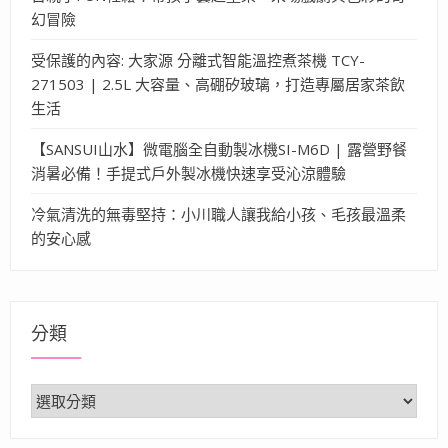
幻冒險
受保護的內容: 大家源 分離式智能溫控煮茶機 TCY-
271503 | 2.5L 大容量、高硼矽玻璃，打造專屬居家茶飲
生活
【SANSUI山水】微電腦全自動製冰機SI-M6D | 露營野餐
消暑必備！手提式戶外製冰機快速享受沁涼體驗
冷氣清洗的無毒堅持：小川職人讓我給小孩、毛孩最溫柔
的安心感
分類
分
類