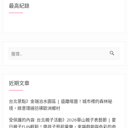
最高紀錄
搜
尋
關
鍵
字:
近期文章
台北景點》金瑞治水園區 | 遠離喧囂！城市裡的森林秘
境，綠意環繞彷彿歐洲鄉村
受保護的內容: 台北親子活動》2026華山親子表藝節 | 夏
日親子FUN輕鬆！帶孩子藝起童樂，來場戲劇與色彩的奇