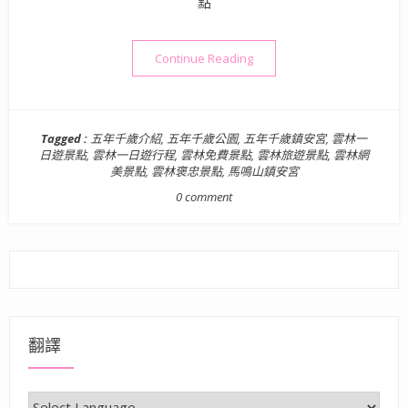
點
“雲林旅遊景點》五年千歲公園
Continue Reading
Tagged :
五年千歲介紹
,
五年千歲公園
,
五年千歲鎮安宮
,
雲林一
日遊景點
,
雲林一日遊行程
,
雲林免費景點
,
雲林旅遊景點
,
雲林網
美景點
,
雲林褒忠景點
,
馬鳴山鎮安宮
0 comment
翻譯