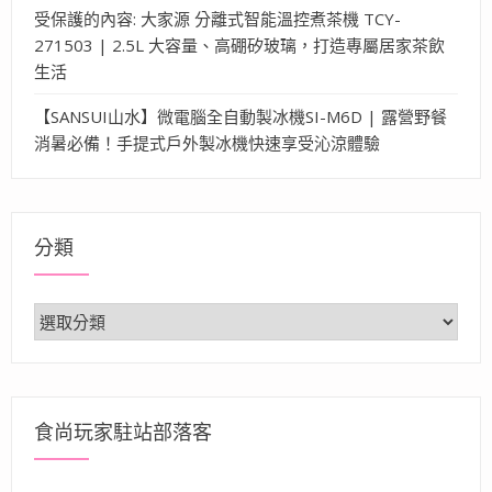
受保護的內容: 大家源 分離式智能溫控煮茶機 TCY-
271503 | 2.5L 大容量、高硼矽玻璃，打造專屬居家茶飲
生活
【SANSUI山水】微電腦全自動製冰機SI-M6D | 露營野餐
消暑必備！手提式戶外製冰機快速享受沁涼體驗
分類
分
類
食尚玩家駐站部落客