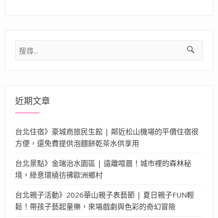
搜
尋
關
鍵
字:
近期文章
台北住宿》豪城商旅民生館 | 鄰近松山機場的平價住宿很
方便，還免費提供泡麵餅乾茶水供享用
台北景點》金瑞治水園區 | 遠離喧囂！城市裡的森林秘
境，綠意環繞彷彿歐洲鄉村
台北親子活動》2026華山親子表藝節 | 夏日親子FUN輕
鬆！帶孩子藝起童樂，來場戲劇與色彩的奇幻冒險