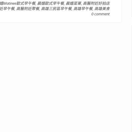
嬉Matinee歐式早午餐
,
晨嬉歐式早午餐
,
晨嬉菜單
,
高醫附近好拍店
近早午餐
,
高醫附近聚餐
,
高雄三民區早午餐
,
高雄早午餐
,
高雄美食
0 comment