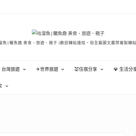
有 © 咕溜魚|曬魚趣 美食、旅遊、親子 (歡迎轉貼連結，但全篇圖文嚴禁
 台灣旅遊
✈世界旅遊
💒住宿分享
💎 生活分
家