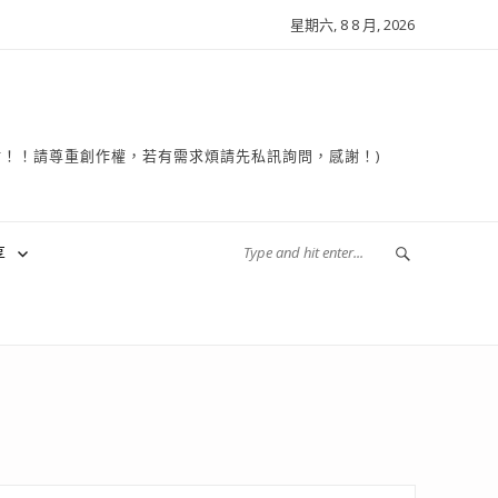
星期六, 8 8 月, 2026
複製轉貼！！請尊重創作權，若有需求煩請先私訊詢問，感謝！)
享