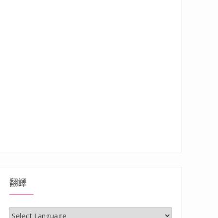
翻譯
氣早午餐店，店內場景好拍！”