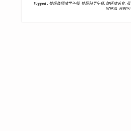
Tagged :
捷運後驛站早午餐
,
捷運站早午餐
,
捷運站美食
,
晨
家推薦
,
高醫附