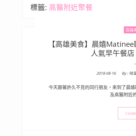
標籤:
高醫附近聚餐
高雄
【高雄美食】晨嬉Matine
人氣早午餐店
Posted
2018-08-16
By :
咕
on
今天跟著許久不見的同行朋友，來到了晨嬉
及高醫附近
Conti