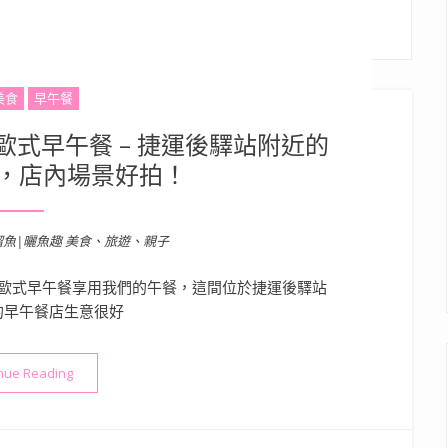
美食
早午餐
e歐式早午餐 – 捷運後驛站附近的
，店內場景好拍！
溜魚|曬魚趣 美食、旅遊、親子
歐式早午餐享用我們的午餐，這間位於捷運後驛站
的早午餐店生意很好
“【高雄美食】晨嬉Matinee歐式早午餐 – 捷運後驛站附近的人
nue Reading