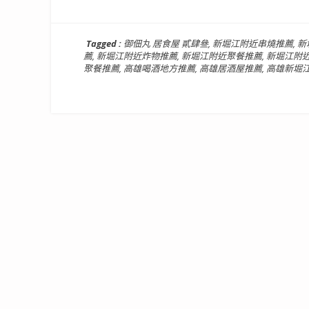
Tagged :
御佃丸 居食屋 貳肆叄
,
新堀江附近串燒推薦
,
新
薦
,
新堀江附近炸物推薦
,
新堀江附近聚餐推薦
,
新堀江附
聚餐推薦
,
高雄喝酒地方推薦
,
高雄居酒屋推薦
,
高雄新堀