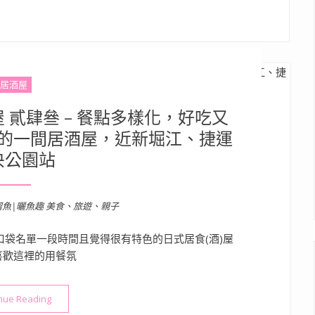
居酒屋
 貳肆叄 – 餐點多樣化，好吃又
的一間居酒屋，近新堀江、捷運
央公園站
溜魚|曬魚趣 美食、旅遊、親子
袋名單一段時間且覺得很有特色的日式居食(酒)屋
喜歡這裡的用餐氛
“【高雄美食】御佃丸 居食屋 貳肆叄 – 餐點多樣化，好吃又好
nue Reading