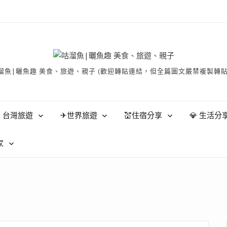
有 © 咕溜魚|曬魚趣 美食、旅遊、親子 (歡迎轉貼連結，但全篇圖文嚴禁
 台灣旅遊
✈世界旅遊
💒住宿分享
💎 生活分
家