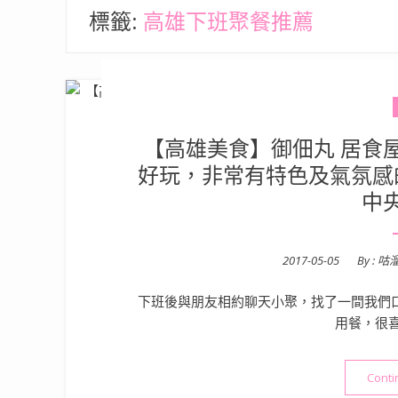
標籤:
高雄下班聚餐推薦
【高雄美食】御佃丸 居食屋
好玩，非常有特色及氣氛感
中
Posted
2017-05-05
By :
咕
on
下班後與朋友相約聊天小聚，找了一間我們口
用餐，很
Conti