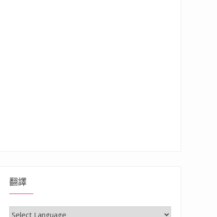
翻譯
玩，非常有特色及氣氛感的一間居酒屋，近新堀江、捷運中央公園站”