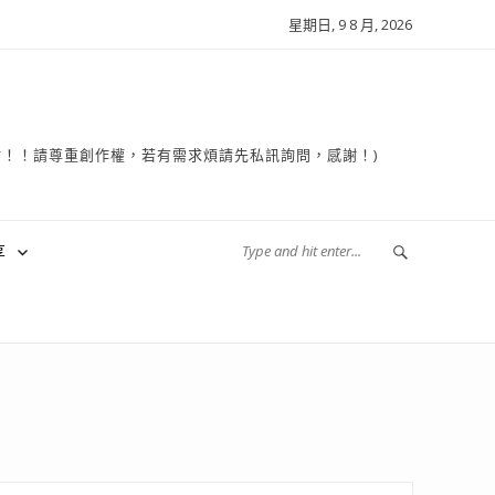
星期日, 9 8 月, 2026
複製轉貼！！請尊重創作權，若有需求煩請先私訊詢問，感謝！)
享