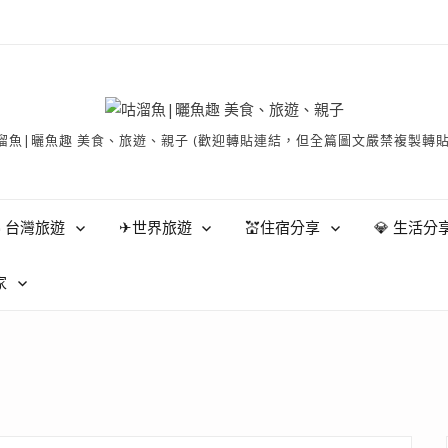
有 © 咕溜魚|曬魚趣 美食、旅遊、親子 (歡迎轉貼連結，但全篇圖文嚴禁
 台灣旅遊
✈世界旅遊
💒住宿分享
💎 生活分
家