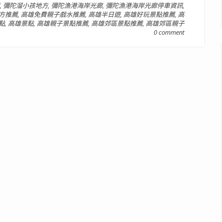
,
彌陀溜小孩地方
,
彌陀漁港海岸光廊
,
彌陀漁港海岸光廊停車資訊
,
方推薦
,
高雄免費親子戲水推薦
,
高雄半日遊
,
高雄好玩景點推薦
,
高
點
,
高雄景點
,
高雄親子景點推薦
,
高雄郊區景點推薦
,
高雄郊區親子
0 comment