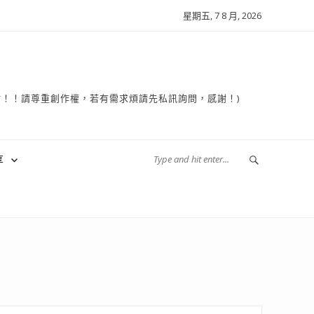
星期五, 7 8 月, 2026
複製轉貼！！請尊重創作權，若有需求煩請先私訊詢問，感謝！)
享