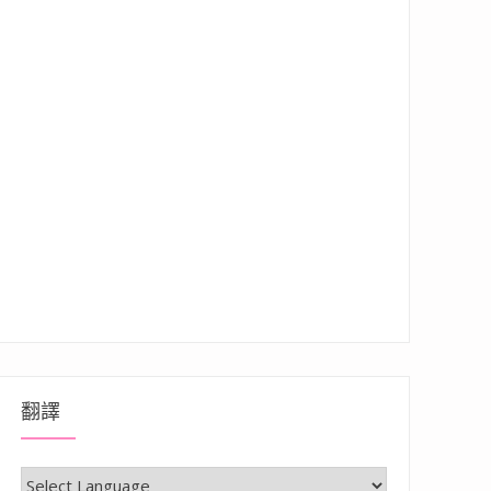
翻譯
的親子玩沙戲水、網美拍照好地方”