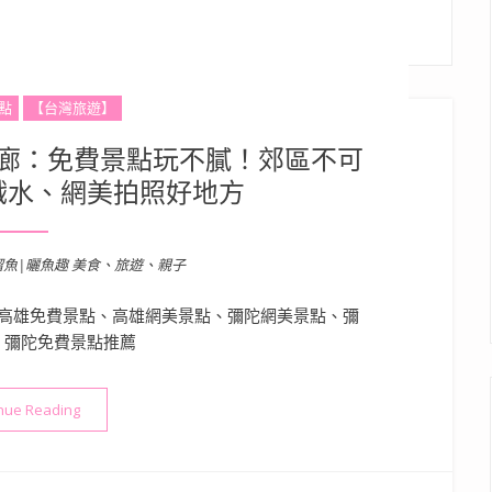
點
【台灣旅遊】
廊：免費景點玩不膩！郊區不可
戲水、網美拍照好地方
溜魚|曬魚趣 美食、旅遊、親子
高雄免費景點、高雄網美景點、彌陀網美景點、彌
、彌陀免費景點推薦
“高雄景點》彌陀漁港海岸光廊：免費景點玩不膩！郊區不可錯過
nue Reading