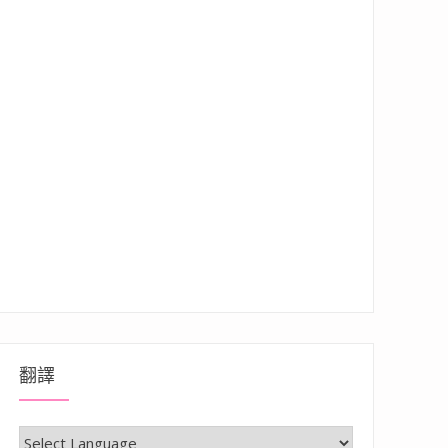
翻譯
事/玩沙 /看展/玩設施”