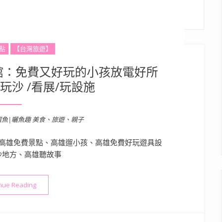
點
【台灣旅遊】
館：免費又好玩的小孩放電好所
玩沙 /看展/玩設施
溜魚|曬魚趣 美食、旅遊、親子
高雄免費景點、高雄遛小孩、高雄免費好玩遊具設
沙地方、高雄聽故事
“高雄親子景點》兒童美術館：免費又好玩的小孩放電好所在！可聽故
nue Reading