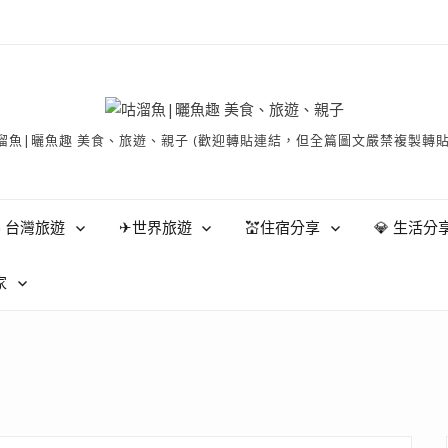
有 © 咕溜魚|曬魚趣 美食、旅遊、親子 (歡迎轉貼連結，但全篇圖文嚴禁
 台灣旅遊
✈世界旅遊
💒住宿分享
💎 生活分
家