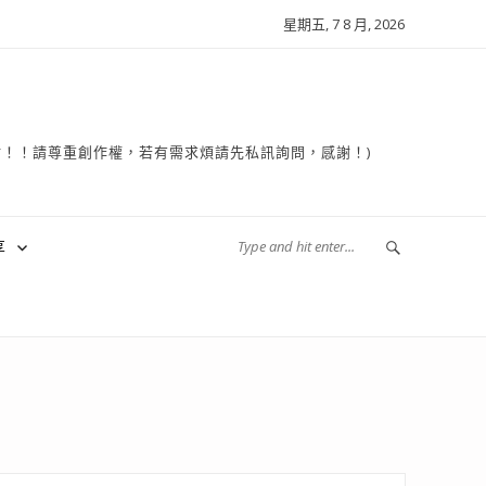
星期五, 7 8 月, 2026
複製轉貼！！請尊重創作權，若有需求煩請先私訊詢問，感謝！)
享